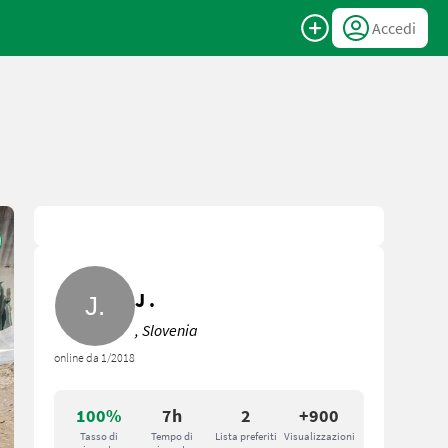
Accedi
J .
, Slovenia
online da 1/2018
100%
7h
2
+900
Tasso di
Tempo di
Lista preferiti
Visualizzazioni