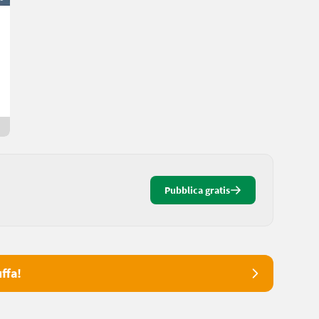
Heumar Heuwender GS520/4
1.500 €
IVA indetraibile
Tobias
6234 Tirolo
Da 14 giorni online
Pubblica gratis
ffa!