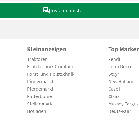
Invia richiesta
Kleinanzeigen
Top Marke
Traktoren
Fendt
Erntetechnik Grünland
John Deere
Forst- und Holztechnik
Steyr
Rindermarkt
New Holland
Pferdemarkt
Case IH
Futterbörse
Claas
Stellenmarkt
Massey Fergu
Hofladen
Deutz-Fahr