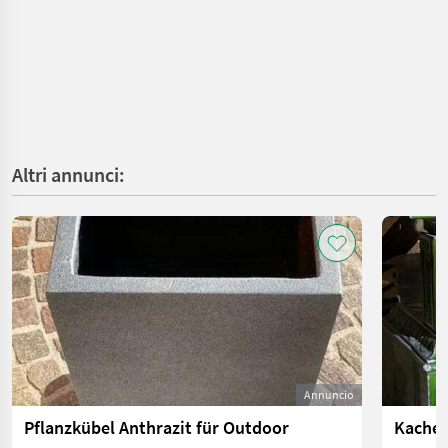
Altri annunci:
Annuncio
Pflanzkübel Anthrazit für Outdoor
Kachel