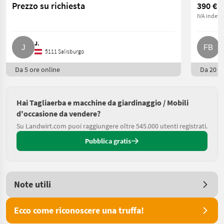
Prezzo su richiesta
390 €
IVA indetra
J.
F
5111 Salisburgo
Da 5 ore online
Da 20 or
Hai Tagliaerba e macchine da giardinaggio / Mobili
d'occasione da vendere?
Su Landwirt.com puoi raggiungere oltre 545.000 utenti registrati.
Pubblica gratis
Note utili
Ecco come riconoscere una truffa!