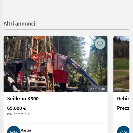
Altri annunci:
Annuncio
Seilkran K300
65.000 €
Prezzo 
IVA indetraibile
Martin
C