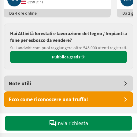
8250 Stiria
Da 4 ore online
Da 2 gio
Hai Attività forestali e lavorazione del legno / Impianti a
fune per esbosco da vendere?
Su Landwirt.com puoi raggiungere oltre 545.000 utenti registrati.
Pubblica gratis
Note utili
Ecco come riconoscere una truffa!
Invia richiesta