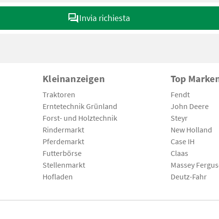
Invia richiesta
Kleinanzeigen
Top Marke
Traktoren
Fendt
Erntetechnik Grünland
John Deere
Forst- und Holztechnik
Steyr
Rindermarkt
New Holland
Pferdemarkt
Case IH
Futterbörse
Claas
Stellenmarkt
Massey Fergu
Hofladen
Deutz-Fahr