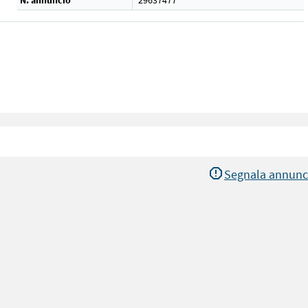
N. annuncio
29637477
Segnala annunc