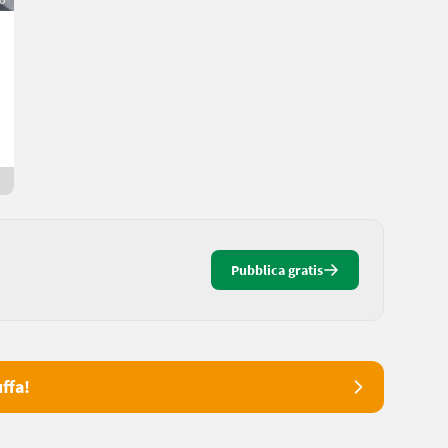
Köppl Berg Talent BT 14
7.500 €
IVA indetraibile
Valentin
9162 Carinzia
Da 4 giorni online
Pubblica gratis
ffa!