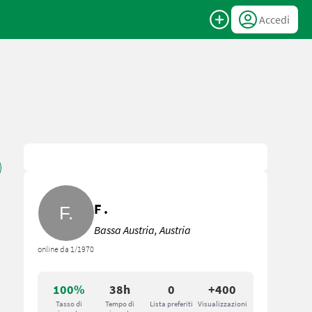
Accedi
F .
Bassa Austria, Austria
online da 1/1970
100%
38h
0
+400
Tasso di
Tempo di
Lista preferiti
Visualizzazioni