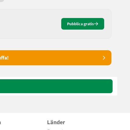
Pubblica gratis
ffa!
n
Länder