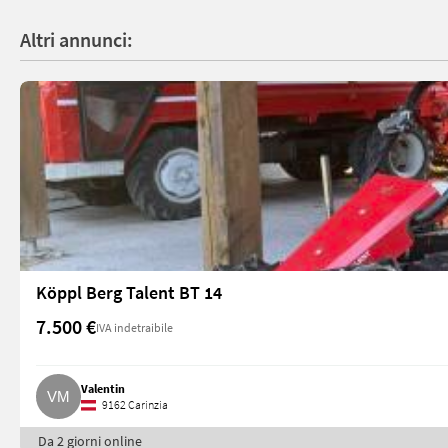
Altri annunci:
Köppl Berg Talent BT 14
7.500 €
IVA indetraibile
Valentin
9162 Carinzia
Da 2 giorni online