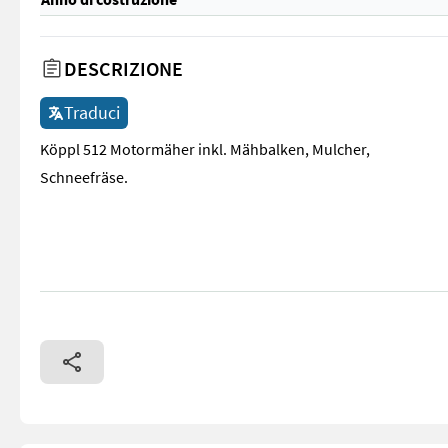
DESCRIZIONE
Traduci
Köppl 512 Motormäher inkl. Mähbalken, Mulcher,
Schneefräse.