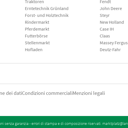
Traktoren
Fendt
Erntetechnik Grünland
John Deere
Forst- und Holztechnik
Steyr
Rindermarkt
New Holland
Pferdemarkt
Case IH
Futterbörse
Claas
Stellenmarkt
Massey Fergu
Hofladen
Deutz-Fahr
ne dei dati
Condizioni commerciali
Menzioni legali
oni senza garanzia - errori di stampa e di composizione riservati.
marktplatz@lan