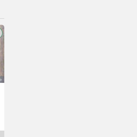
o
Köppl Motormäher 4K510
6.900 €
IVA indetraibile
Philipp
4242 Alta Austria
Da 21 giorni online