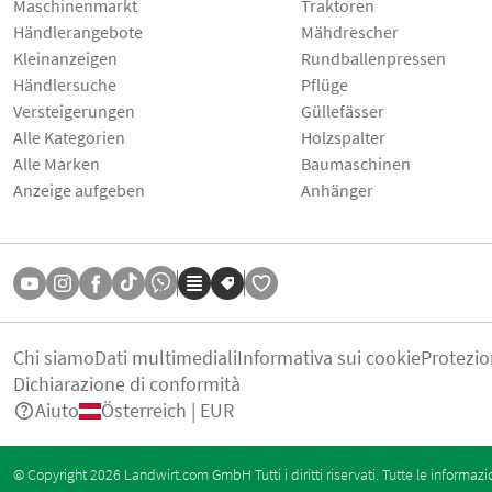
Maschinenmarkt
Traktoren
Händlerangebote
Mähdrescher
Kleinanzeigen
Rundballenpressen
Händlersuche
Pflüge
Versteigerungen
Güllefässer
Alle Kategorien
Holzspalter
Alle Marken
Baumaschinen
Anzeige aufgeben
Anhänger
Chi siamo
Dati multimediali
Informativa sui cookie
Protezio
Dichiarazione di conformità
Aiuto
Österreich | EUR
© Copyright 2026 Landwirt.com GmbH Tutti i diritti riservati. Tutte le informazi