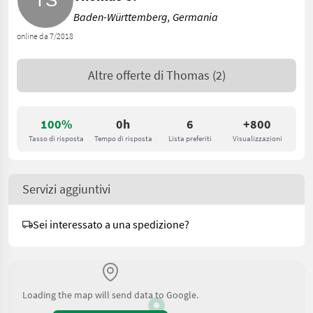
Baden-Württemberg, Germania
online da 7/2018
Altre offerte di
Thomas
(2)
100%
0h
6
+800
Tasso di risposta
Tempo di risposta
Lista preferiti
Visualizzazioni
Servizi aggiuntivi
Sei interessato a una spedizione?
Loading the map will send data to Google.