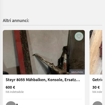
Altri annunci:
Annuncio
Steyr 8055 Mähbalken, Konsole, Ersatzmesser
Getrie
600 €
30 €
IVA indetraibile
IVA indetra
R.
M