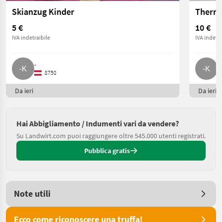
Skianzug Kinder
Therm
5 €
10 €
IVA indetraibile
IVA indetra
-
-
8750
Da ieri
Da ieri
Hai Abbigliamento / Indumenti vari da vendere?
Su Landwirt.com puoi raggiungere oltre 545.000 utenti registrati.
Pubblica gratis
Note utili
Ecco come riconoscere una truffa!