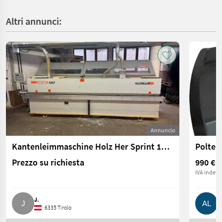
Altri annunci:
Annuncio
Kantenleimmaschine Holz Her Sprint 1307
Polter
Prezzo su richiesta
990 €
IVA indetra
J.
A
6335 Tirolo