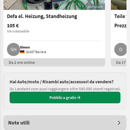
Annuncio
Defa el. Heizung, Standheizung
Teile 
105 €
Prezzo 
IVA indetraibile
Simon
D
82487 Baviera
Da 2 ore online
Da 17 or
Hai Auto/moto / Ricambi auto/accessori da vendere?
Su Landwirt.com puoi raggiungere oltre 545.000 utenti registrati.
Pubblica gratis
Note utili