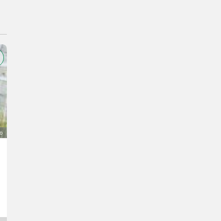
o
VW Caddy Unfallfahrzeug
1.500 €
IVA indetraibile
Pius
8504 Stiria