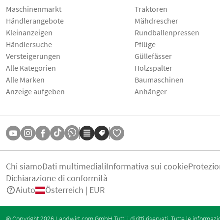
Maschinenmarkt
Traktoren
Händlerangebote
Mähdrescher
Kleinanzeigen
Rundballenpressen
Händlersuche
Pflüge
Versteigerungen
Güllefässer
Alle Kategorien
Holzspalter
Alle Marken
Baumaschinen
Anzeige aufgeben
Anhänger
Chi siamo
Dati multimediali
Informativa sui cookie
Protezio
Dichiarazione di conformità
Aiuto
Österreich | EUR
© Copyright 2026 Landwirt.com GmbH Tutti i diritti riservati. Tutte le informazi