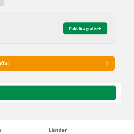
Da ieri
Pubblica gratis
ffa!
n
Länder