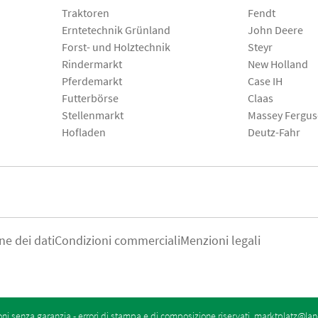
Traktoren
Fendt
Erntetechnik Grünland
John Deere
Forst- und Holztechnik
Steyr
Rindermarkt
New Holland
Pferdemarkt
Case IH
Futterbörse
Claas
Stellenmarkt
Massey Fergu
Hofladen
Deutz-Fahr
ne dei dati
Condizioni commerciali
Menzioni legali
oni senza garanzia - errori di stampa e di composizione riservati.
marktplatz@lan