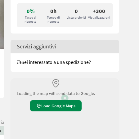
0%
0h
0
+300
Tasso di
Tempo di
Lista preferiti
Visualizzazioni
risposta
risposta
Servizi aggiuntivi
Sei interessato a una spedizione?
Loading the map will send data to Google.
Load Google Maps
ria
o