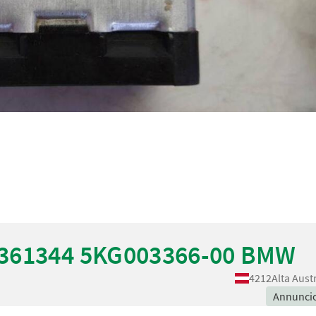
1361344 5KG003366-00 BMW
4212
Alta Aust
Annunci