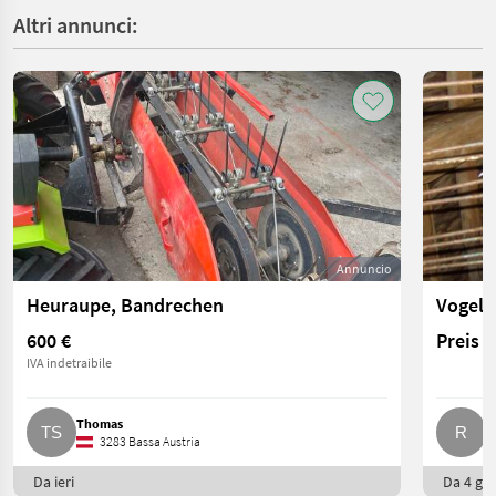
Altri annunci:
Annuncio
Heuraupe, Bandrechen
600 €
Preis 
IVA indetraibile
Thomas
R
3283 Bassa Austria
Da ieri
Da 4 gio