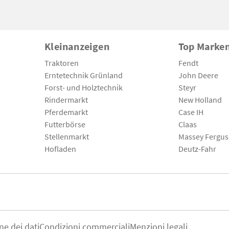
Kleinanzeigen
Top Marke
Traktoren
Fendt
Erntetechnik Grünland
John Deere
Forst- und Holztechnik
Steyr
Rindermarkt
New Holland
Pferdemarkt
Case IH
Futterbörse
Claas
Stellenmarkt
Massey Fergu
Hofladen
Deutz-Fahr
ne dei dati
Condizioni commerciali
Menzioni legali