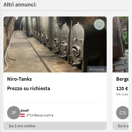
Altri annunci:
Annuncio
Niro-Tanks
Berger
Prezzo su richiesta
120 €
IVA indetra
Josef
C
3714 Bassa Austria
Da 3 ore online
Da 6 ore