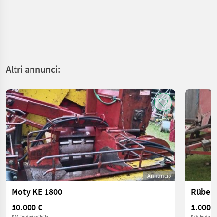
Altri annunci:
Annuncio
Moty KE 1800
Rübenv
10.000 €
1.000 €
IVA indetraibile
IVA indetra