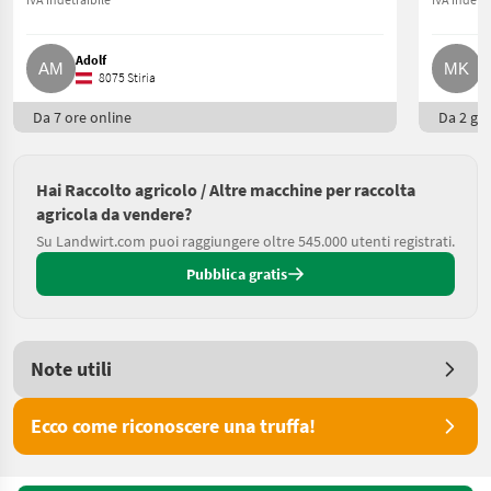
Adolf
M
8075 Stiria
Da 7 ore online
Da 2 gio
Hai Raccolto agricolo / Altre macchine per raccolta
agricola da vendere?
Su Landwirt.com puoi raggiungere oltre 545.000 utenti registrati.
Pubblica gratis
Note utili
Ecco come riconoscere una truffa!