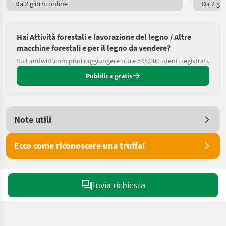
Da 2 giorni online
Da 2 gio
Hai Attività forestali e lavorazione del legno / Altre
macchine forestali e per il legno da vendere?
Su Landwirt.com puoi raggiungere oltre 545.000 utenti registrati.
Pubblica gratis
Note utili
Ecco come riconoscere una truffa!
Invia richiesta