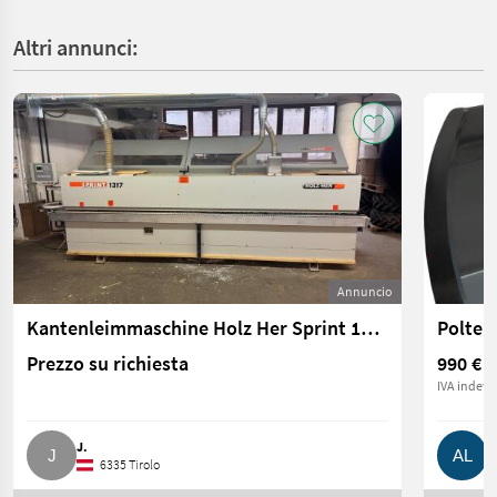
Altri annunci:
Annuncio
Kantenleimmaschine Holz Her Sprint 1307
Polter
Prezzo su richiesta
990 €
IVA indetra
J.
A
6335 Tirolo