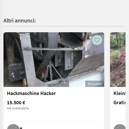
Altri annunci:
Annuncio
Hackmaschine Hacker
15.500 €
Gratis
IVA indetraibile
H.
S