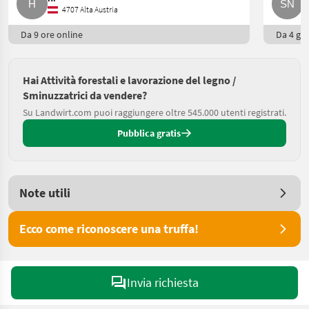
4707 Alta Austria
Da 9 ore online
Da 4 gio
Hai Attività forestali e lavorazione del legno /
Sminuzzatrici da vendere?
Su Landwirt.com puoi raggiungere oltre 545.000 utenti registrati.
Pubblica gratis
Note utili
Ecco come riconoscere una truffa!
Invia richiesta