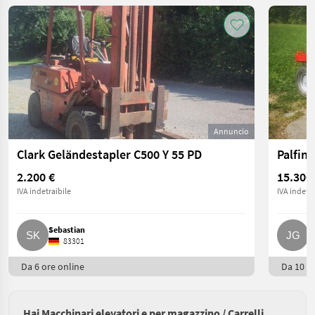
Annuncio
Clark Geländestapler C500 Y 55 PD
2.200 €
15.300
IVA indetraibile
IVA indetra
Sebastian
J
83301
Da 6 ore online
Da 10 or
Hai Macchinari elevatori e per magazzino / Carrelli