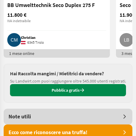
BB Umwelttechnik Seco Duplex 275 F
11.800 €
11.900
IVA indetraibile
IVA indetra
Christian
L
6345 Tirolo
1 mese online
3 mesi o
Hai Raccolta mangimi / Mietitrici da vendere?
Su Landwirt.com puoi raggiungere oltre 545.000 utenti registrati.
Pubblica gratis
Note utili
Ecco come riconoscere una truffa!