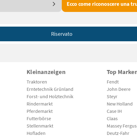
Ecco come riconoscere una tru
Riservato
Kleinanzeigen
Top Marke
Traktoren
Fendt
Erntetechnik Grünland
John Deere
Forst- und Holztechnik
Steyr
Rindermarkt
New Holland
Pferdemarkt
Case IH
Futterbörse
Claas
Stellenmarkt
Massey Fergu
Hofladen
Deutz-Fahr