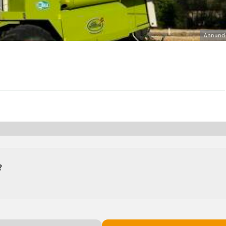
Annunci
?