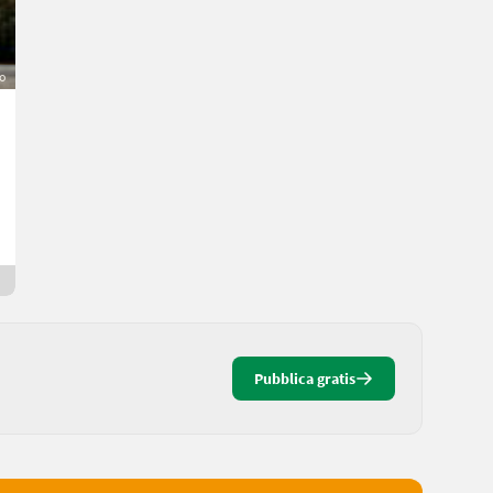
o
Claas Lexion 560
112.500 €
IVA indetraibile
Vecchio prezzo 118.000 €
Manuel
3800 Bassa Austria
Da 4 giorni online
Pubblica gratis