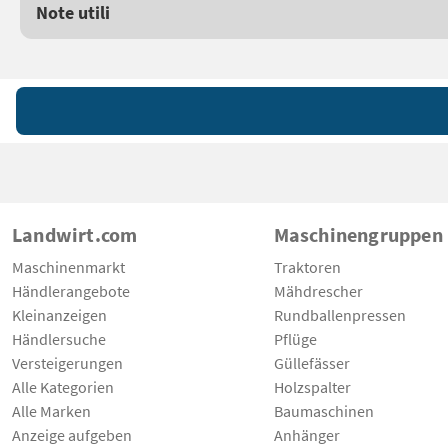
Note utili
Landwirt.com
Maschinengruppen
Maschinenmarkt
Traktoren
Händlerangebote
Mähdrescher
Kleinanzeigen
Rundballenpressen
Händlersuche
Pflüge
Versteigerungen
Güllefässer
Alle Kategorien
Holzspalter
Alle Marken
Baumaschinen
Anzeige aufgeben
Anhänger