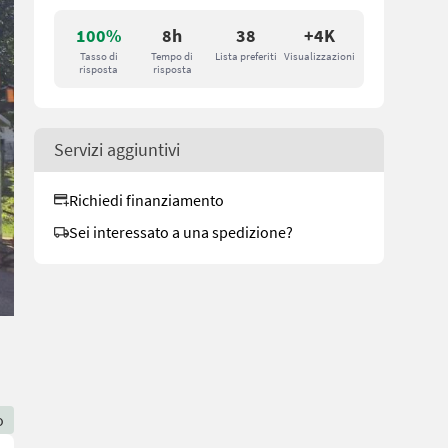
100%
8h
38
+4K
Tasso di
Tempo di
Lista preferiti
Visualizzazioni
risposta
risposta
Servizi aggiuntivi
Richiedi finanziamento
Sei interessato a una spedizione?
o