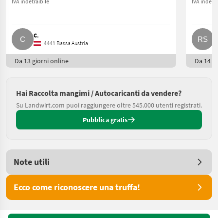
IVA indetraibile
IVA indetra
C.
R
4441 Bassa Austria
Da 13 giorni online
Da 14 gi
Hai Raccolta mangimi / Autocaricanti da vendere?
Su Landwirt.com puoi raggiungere oltre 545.000 utenti registrati.
Pubblica gratis
Note utili
Ecco come riconoscere una truffa!