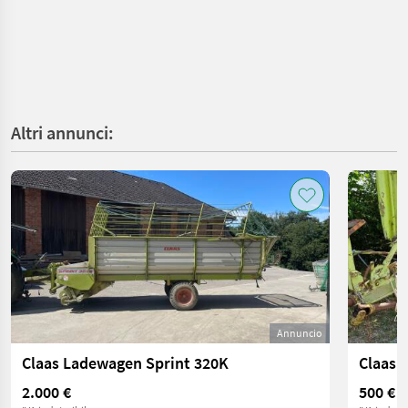
Altri annunci:
Annuncio
Claas Ladewagen Sprint 320K
Claas 
2.000 €
500 €