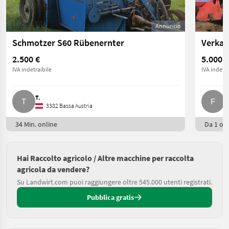
Annuncio
Schmotzer S60 Rübenernter
2.500 €
5.000 €
IVA indetraibile
IVA indetra
T.
F.
3382 Bassa Austria
34 Min. online
Da 1 ore
Hai Raccolto agricolo / Altre macchine per raccolta
agricola da vendere?
Su Landwirt.com puoi raggiungere oltre 545.000 utenti registrati.
Pubblica gratis