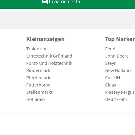
Invia richiesta
Kleinanzeigen
Top Marke
Traktoren
Fendt
Erntetechnik Grünland
John Deere
Forst- und Holztechnik
Steyr
Rindermarkt
New Holland
Pferdemarkt
Case IH
Futterbörse
Claas
Stellenmarkt
Massey Fergu
Hofladen
Deutz-Fahr