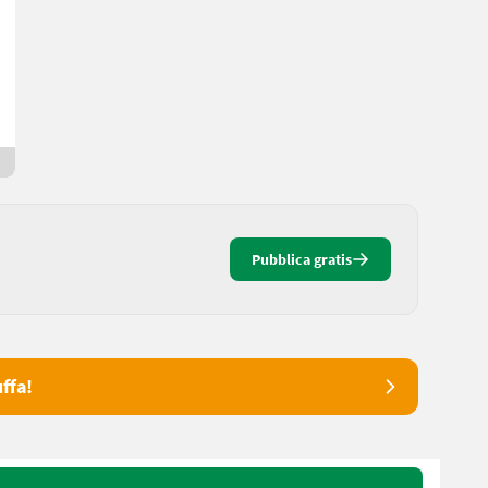
12.500 €
IVA indetraibile
Eric
5630 Salisburgo
1 mese online
Pubblica gratis
ffa!