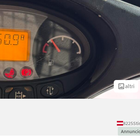
altri
8225
Sti
Annunci