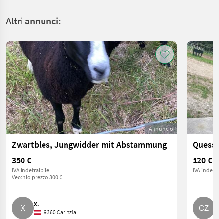
Altri annunci:
Annuncio
Zwartbles, Jungwidder mit Abstammung
Quessa
350 €
120 €
IVA indetraibile
IVA indetra
Vecchio prezzo 300 €
X.
C
9360 Carinzia