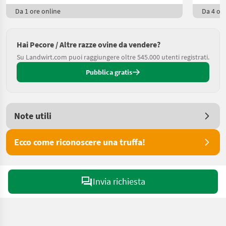
Da 1 ore online
Da 4 ore
Hai Pecore / Altre razze ovine da vendere?
Su Landwirt.com puoi raggiungere oltre 545.000 utenti registrati.
Pubblica gratis
Note utili
Ecco come riconoscere una truffa!
Invia richiesta