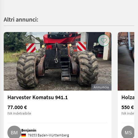
Altri annunci:
Annuncio
Harvester Komatsu 941.1
Holzan
77.000 €
550 €
IVA indetraibile
IVA indetra
Benjamin
M
79853 Baden-Württemberg