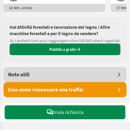
14 Min. online
17 Min. 
Hai Attività forestali e lavorazione del legno / Altre
macchine forestali e per il legno da vendere?
Su Landwirt.com puoi raggiungere oltre 545.000 utenti registrati.
Pubblica gratis
Note utili
Ecco come riconoscere una truffa!
Invia richiesta