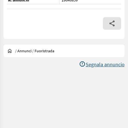
N. annuncio
29646859
/
Annunci
/
Fuoristrada
Segnala annuncio