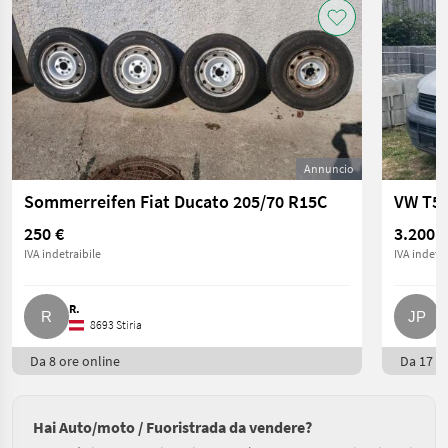
Annuncio
Sommerreifen Fiat Ducato 205/70 R15C
VW T5 
250 €
3.200 €
IVA indetraibile
IVA indetra
R.
J
8693 Stiria
Da 8 ore online
Da 17 or
Hai Auto/moto / Fuoristrada da vendere?