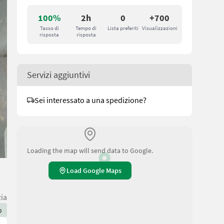
100%
2h
0
+700
Tasso di
Tempo di
Lista preferiti
Visualizzazioni
risposta
risposta
Servizi aggiuntivi
Sei interessato a una spedizione?
Loading the map will send data to Google.
Load Google Maps
zia
o