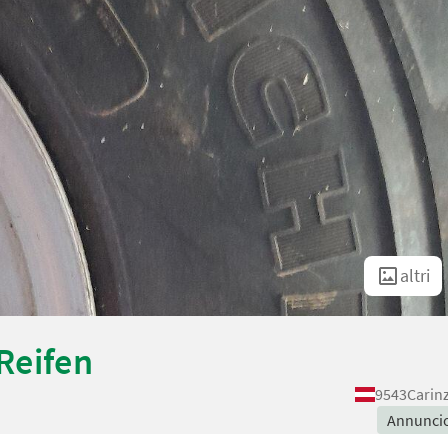
altri
Reifen
9543
Carin
Annunci