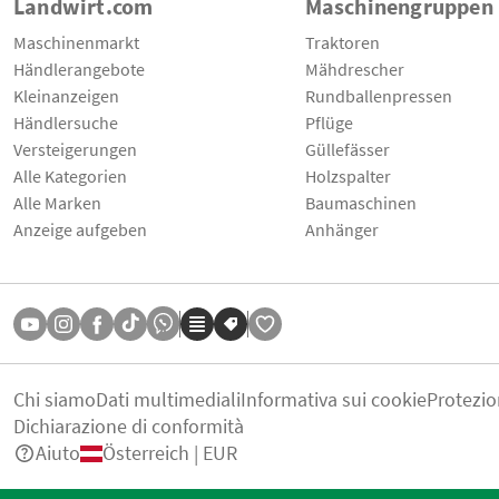
Landwirt.com
Maschinengruppen
Maschinenmarkt
Traktoren
Händlerangebote
Mähdrescher
Kleinanzeigen
Rundballenpressen
Händlersuche
Pflüge
Versteigerungen
Güllefässer
Alle Kategorien
Holzspalter
Alle Marken
Baumaschinen
Anzeige aufgeben
Anhänger
Chi siamo
Dati multimediali
Informativa sui cookie
Protezio
Dichiarazione di conformità
Aiuto
Österreich | EUR