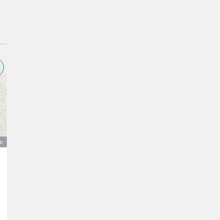
o
Anhänger
Prezzo su richiesta
Alexander
3863 Bassa Austria