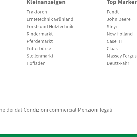
Kleinanzeigen
Top Marke
Traktoren
Fendt
Erntetechnik Grünland
John Deere
Forst- und Holztechnik
Steyr
Rindermarkt
New Holland
Pferdemarkt
Case IH
Futterbörse
Claas
Stellenmarkt
Massey Fergu
Hofladen
Deutz-Fahr
ne dei dati
Condizioni commerciali
Menzioni legali