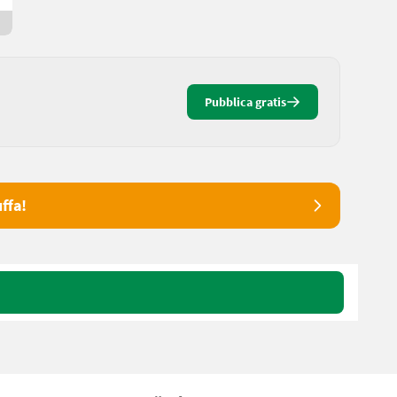
Da 14 giorni online
Pubblica gratis
ffa!