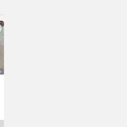
o
Defa el. Heizung, Standheizung
105 €
IVA indetraibile
Simon
82487 Baviera
Da 4 ore online