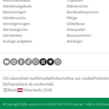
Maschinenmarkt
Traktoren
Händlerangebote
Mähdrescher
Kleinanzeigen
Rundballenpressen
Händlersuche
Pflüge
Versteigerungen
Güllefässer
Alle Kategorien
Holzspalter
Alle Marken
Baumaschinen
Anzeige aufgeben
Anhänger
Chi siamo
Dati multimediali
Informativa sui cookie
Protezio
Dichiarazione di conformità
Aiuto
Österreich | EUR
© Copyright 2026 Landwirt.com GmbH Tutti i diritti riservati. Tutte le informazi