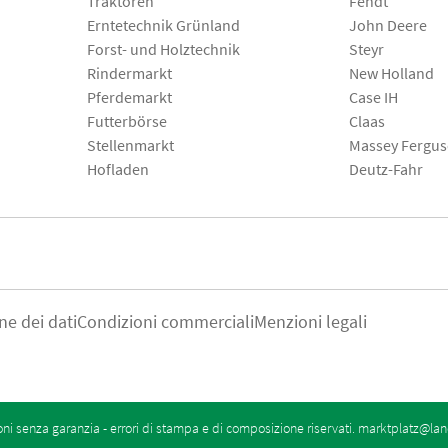
Traktoren
Fendt
Erntetechnik Grünland
John Deere
Forst- und Holztechnik
Steyr
Rindermarkt
New Holland
Pferdemarkt
Case IH
Futterbörse
Claas
Stellenmarkt
Massey Fergu
Hofladen
Deutz-Fahr
ne dei dati
Condizioni commerciali
Menzioni legali
oni senza garanzia - errori di stampa e di composizione riservati.
marktplatz@lan