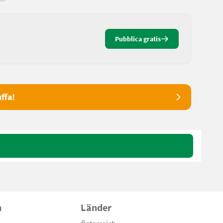
Pubblica gratis
ffa!
n
Länder