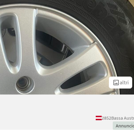
altri
2852
Bassa Aust
Annunci