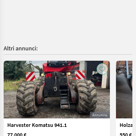
Altri annunci:
Annuncio
Harvester Komatsu 941.1
Holzan
77.000 €
550 €