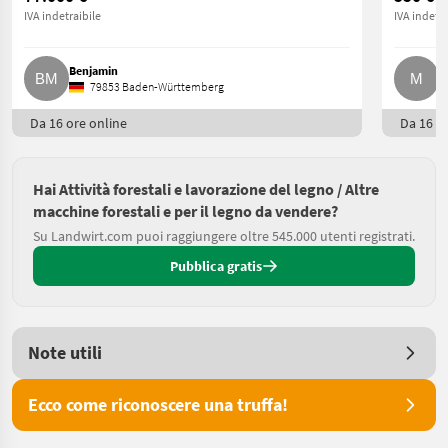
IVA indetraibile
IVA indetra
Benjamin
M
79853 Baden-Württemberg
Da 16 ore online
Da 16 or
Hai Attività forestali e lavorazione del legno / Altre
macchine forestali e per il legno da vendere?
Su Landwirt.com puoi raggiungere oltre 545.000 utenti registrati.
Pubblica gratis
Note utili
Ecco come riconoscere una truffa!