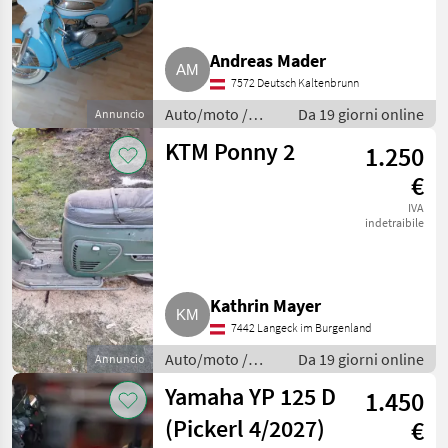
Aprilia
2
Andreas Mader
Puch
2
7572 Deutsch Kaltenbrunn
KTM / Husaberg
1
Auto/moto /
Da 19 giorni online
Annuncio
Motociclette
KTM Ponny 2
1.250
Yamaha
1
€
MARKETPLACE
IVA
indetraibile
Offerte dei
Marketplace
Annunci
rivenditori
Kathrin Mayer
7442 Langeck im Burgenland
Auto/moto /
Da 19 giorni online
Annuncio
Motociclette
Yamaha YP 125 D
1.450
(Pickerl 4/2027)
€