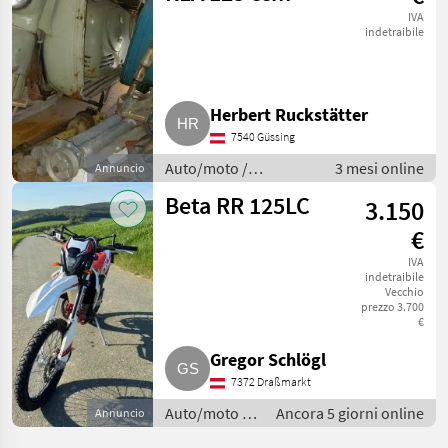
IVA
indetraibile
Herbert Ruckstätter
7540 Güssing
Auto/moto /
3 mesi online
Annuncio
Motociclette
Beta RR 125LC
3.150
€
IVA
indetraibile
Vecchio
prezzo 3.700
€
Gregor Schlögl
7372 Draßmarkt
Auto/moto /
Ancora 5 giorni online
Annuncio
Motociclette