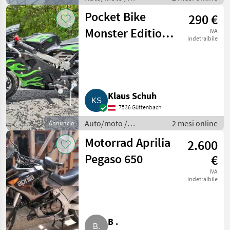
Motociclette
Pocket Bike
290 €
Monster Edition
IVA
indetraibile
Doppelauspuffanlage
Klaus Schuh
7536 Güttenbach
Auto/moto /
2 mesi online
Annuncio
Motociclette
Motorrad Aprilia
2.600
Pegaso 650
€
IVA
indetraibile
B .