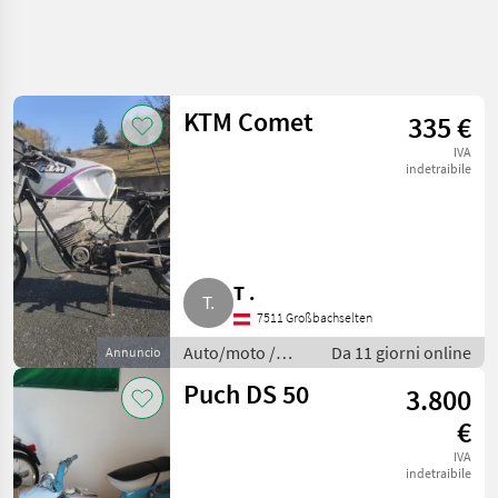
Affina
la
ricerca
KTM Comet
335 €
IVA
Categoria
Paese
Filtri
4
2
indetraibile
Mostra
PERCORSO
Reimposta
15
ATTUALE
risultati
Auto/camion/moto
T .
Auto
7511 Großbachselten
Moto
Auto/moto /
Da 11 giorni online
Annuncio
Motociclette
Motociclette
Puch DS 50
3.800
SCEGLI
CATEGORIA
€
IVA
Sonstige
9
indetraibile