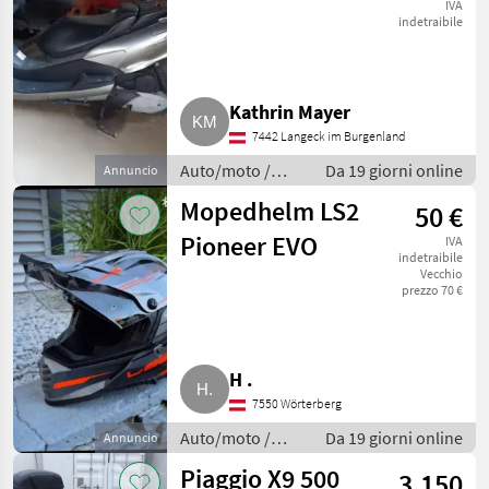
IVA
indetraibile
Kathrin Mayer
7442 Langeck im Burgenland
Auto/moto /
Da 19 giorni online
Annuncio
Motociclette
Mopedhelm LS2
50 €
Pioneer EVO
IVA
indetraibile
Vecchio
prezzo 70 €
H .
7550 Wörterberg
Auto/moto /
Da 19 giorni online
Annuncio
Motociclette
Piaggio X9 500
3.150