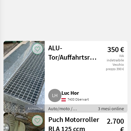
ALU-
350 €
Tor/Auffahrtsrampe,
IVA
indetraibile
neuwertig
Vecchio
prezzo 390 €
Luc Hor
7400 Oberwart
Auto/moto /
3 mesi online
Annuncio
Motociclette
Puch Motorroller
2.700
RLA 125 ccm
€