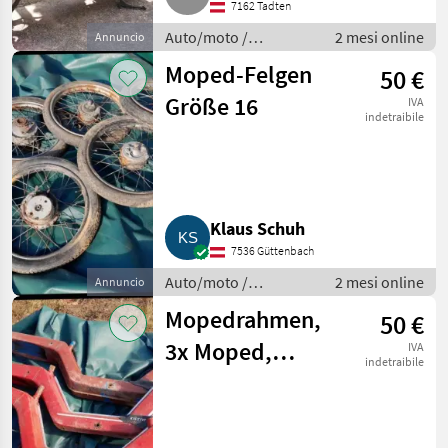
7162 Tadten
Auto/moto /
2 mesi online
Annuncio
Motociclette
Moped-Felgen
50 €
Größe 16
IVA
indetraibile
Klaus Schuh
7536 Güttenbach
Auto/moto /
2 mesi online
Annuncio
Motociclette
Mopedrahmen,
50 €
3x Moped,
IVA
indetraibile
Gesamt € 50,-