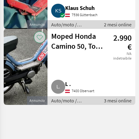
Klaus Schuh
7536 Güttenbach
Auto/moto /
2 mesi online
Annuncio
Motociclette
Moped Honda
2.990
Camino 50, Top-
€
Zustand
IVA
indetraibile
L .
7400 Oberwart
Auto/moto /
3 mesi online
Annuncio
Motociclette