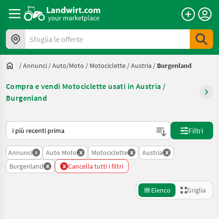
Sfoglia le offerte
/
Annunci
/
Auto/moto
/
Motociclette
/
Austria
/
Burgenland
Compra e vendi Motociclette usati in Austria /
Burgenland
Ecco come viene ordinato su Landwirt.com
Filtri
x
x
x
x
Annunci
Auto Moto
Motociclette
Austria
x
x
Burgenland
Cancella tutti i filtri
Elenco
Griglia