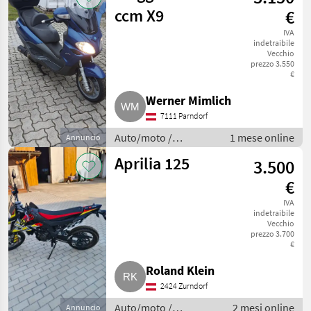
ccm X9
€
IVA
indetraibile
Vecchio
prezzo 3.550
€
Werner Mimlich
7111 Parndorf
Auto/moto /
1 mese online
Annuncio
Motociclette
Aprilia 125
3.500
€
IVA
indetraibile
Vecchio
prezzo 3.700
€
Roland Klein
2424 Zurndorf
Auto/moto /
2 mesi online
Annuncio