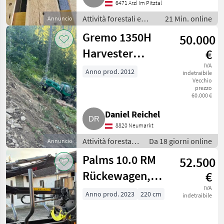
6471 Arzl Im Pitztal
Attività forestali e
21 Min. online
Annuncio
lavorazione del legno
Gremo 1350H
50.000
/ Motoseghe
Harvester
€
(Gremo 1350H)
IVA
Anno prod. 2012
indetraibile
Vecchio
prezzo
60.000 €
Daniel Reichel
8820 Neumarkt
Attività forestali
Da 18 giorni online
Annuncio
e lavorazione del
Palms 10.0 RM
52.500
legno / Altre
macchine
Rückewagen,
€
forestali e per il
Kran FK 5.72,
IVA
legno
Anno prod. 2023
220 cm
indetraibile
Funkfernsteuerung,
Vollausstattung