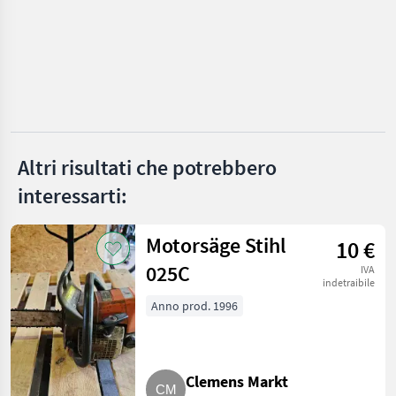
Kienesberger
Posch
Binderberger
Krpan
Altri risultati che potrebbero
Vogesenblitz
interessarti:
Lancman
Motorsäge Stihl
10 €
Mostra
025C
tutti
IVA
indetraibile
39
Anno prod. 1996
MARKETPLACE
Offerte dei
Marketplace
Annunci
rivenditori
Clemens Markt