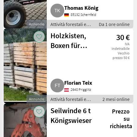
Thomas König
85132 Schernfeld
Attività forestali e
Da 1 ore online
Annuncio
lavorazione del
Holzkisten,
30 €
legno / Rimorchi
forestali
Boxen für
IVA
indetraibile
Kartoffeln,
Vecchio
prezzo 50 €
Brennholz
Florian Teix
2640 Prigglitz
Attività forestali e
2 mesi online
Annuncio
lavorazione del legno
Seilwinde 6 t
Prezzo
/ Spaccalegna
su
Königswieser
richiesta