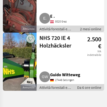
E .
8020 Graz
Attività forestali e
2 mesi online
Annuncio
lavorazione del legno
NHS 720 IE 4
2.500
/ Accessori forestali
Holzhäcksler
€
IVA
indetraibile
Guido Witteweg
27446 Selsingen
Attività forestali e
Da 6 ore online
Annuncio
lavorazione del
legno /
Sminuzzatrici