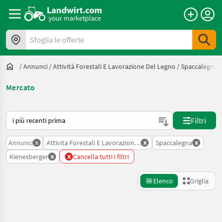
Sfoglia le offerte
/
Annunci
/
Attività Forestali E Lavorazione Del Legno
/
Spaccalegna
Mercato
Ecco come viene ordinato su Landwirt.com
Filtri
x
x
x
Annunci
Attivita Forestali E Lavorazione Del Legno
Spaccalegna
x
x
Kienesberger
Cancella tutti i filtri
Elenco
Griglia