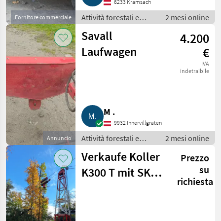
6233 Kramsach
Attività forestali e
2 mesi online
Fornitore commerciale
lavorazione del legno
Savall
4.200
/ Impianti a fune per
esbosco
Laufwagen
€
IVA
indetraibile
M .
9932 Innervillgraten
Attività forestali e
2 mesi online
Annuncio
lavorazione del legno
Verkaufe Koller
Prezzo
/ Impianti a fune per
esbosco
su
K300 T mit SKA
richiesta
1Z Laufwagen,
Koller K 300