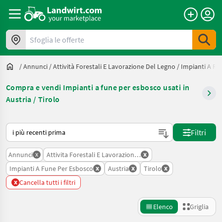
Sfoglia le offerte
/
Annunci
/
Attività Forestali E Lavorazione Del Legno
/
Impianti A Fu
Compra e vendi Impianti a fune per esbosco usati in
Austria / Tirolo
Ecco come viene ordinato su Landwirt.com
Filtri
x
x
Annunci
Attivita Forestali E Lavorazione Del Legno
x
x
x
Impianti A Fune Per Esbosco
Austria
Tirolo
x
Cancella tutti i filtri
Elenco
Griglia