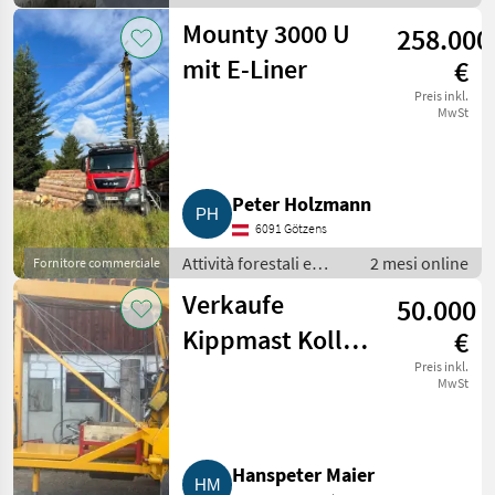
lavorazione del legno
Mounty 3000 U
258.000
/ Impianti a fune per
esbosco
mit E-Liner
€
Preis inkl.
MwSt
Peter Holzmann
6091 Götzens
Attività forestali e
2 mesi online
Fornitore commerciale
lavorazione del legno
Verkaufe
50.000
/ Impianti a fune per
esbosco
Kippmast Koller
€
K301 T
Preis inkl.
MwSt
Hanspeter Maier