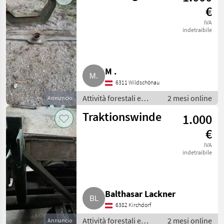
esbosco
€
IVA
indetraibile
M .
6311 Wildschönau
Attività forestali e
2 mesi online
Annuncio
lavorazione del legno
Traktionswinde
1.000
/ Impianti a fune per
esbosco
€
IVA
indetraibile
Balthasar Lackner
6382 Kirchdorf
Attività forestali e
2 mesi online
Annuncio