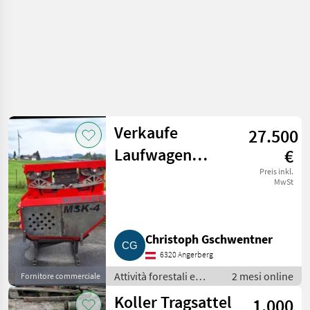
Verkaufe
27.500
Laufwagen
€
Koller MSK-4
Preis inkl.
MwSt
Christoph Gschwentner
6320 Angerberg
Attività forestali e
2 mesi online
Fornitore commerciale
lavorazione del legno
Koller Tragsattel
1.000
/ Impianti a fune per