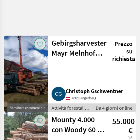
Affina
la
ricerca
Gebirgsharvester
Prezzo
su
Mayr Melnhof
Categoria
Paese
Filtri
4
2
richiesta
Syncrofalke
Mostra
PERCORSO
Reimposta
20
ATTUALE
risultati
Settore
Christoph Gschwentner
forestale
6320 Angerberg
Attivita
Forestali E
Attività forestali e
Da 4 giorni online
Fornitore commerciale
Lavorazione
lavorazione del
Del Legno
Mounty 4.000
55.000
legno / Impianti a
Impianti
fune per esbosco
con Woody 60 e
€
A Fune
Per
carrello Koller
IVA
Esbosco