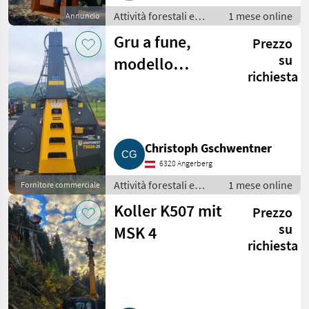
Attività forestali e
1 mese online
Annuncio
lavorazione del legno
Gru a fune,
Prezzo
/ Impianti a fune per
esbosco
su
modello
richiesta
dimostrativo
Uniforest Cobra
con carrello
Christoph Gschwentner
6320 Angerberg
Attività forestali e
1 mese online
Fornitore commerciale
lavorazione del legno
Koller K507 mit
Prezzo
/ Impianti a fune per
esbosco
su
MSK 4
richiesta