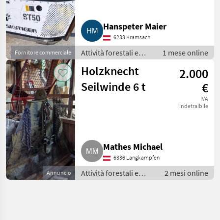
Hanspeter Maier
6233 Kramsach
Attività forestali e
1 mese online
Fornitore commerciale
lavorazione del legno
Holzknecht
2.000
/ Impianti a fune per
esbosco
Seilwinde 6 t
€
IVA
indetraibile
Mathes Michael
6336 Langkampfen
Attività forestali e
2 mesi online
Annuncio
lavorazione del legno
/ Impianti a fune per
esbosco