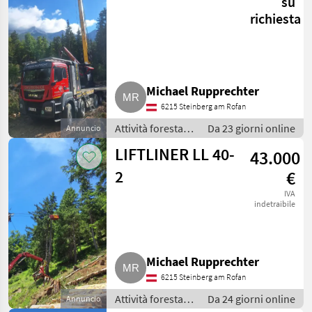
su
esbosco
richiesta
Michael Rupprechter
6215 Steinberg am Rofan
Attività forestali
Da 23 giorni online
Annuncio
e lavorazione del
LIFTLINER LL 40-
43.000
legno / Impianti
a fune per
2
€
esbosco
IVA
indetraibile
Michael Rupprechter
6215 Steinberg am Rofan
Attività forestali
Da 24 giorni online
Annuncio