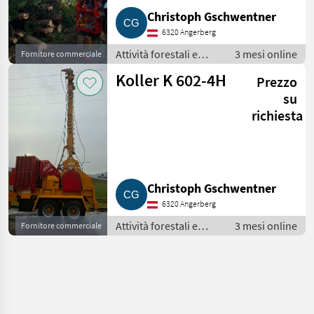
Christoph Gschwentner
6320 Angerberg
Attività forestali e
3 mesi online
Fornitore commerciale
lavorazione del legno
Koller K 602-4H
Prezzo
/ Impianti a fune per
esbosco
su
richiesta
Christoph Gschwentner
6320 Angerberg
Attività forestali e
3 mesi online
Fornitore commerciale
lavorazione del legno
/ Impianti a fune per
esbosco