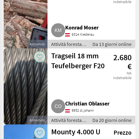
indetraibile
SCEGLI
CATEGORIA
Konrad Moser
Sonstige
15
6314 Niederau
Koller
3
Attività forestali
Da 13 giorni online
Annuncio
e lavorazione del
Tragseil 18 mm
2.680
Konrad
2
legno / Impianti
a fune per
Teufelberger F20
€
esbosco
MARKETPLACE
IVA
indetraibile
Offerte dei
Marketplace
Annunci
rivenditori
Christian Oblasser
9952 st.johann
Attività forestali
Da 20 giorni online
Annuncio
e lavorazione del
Mounty 4.000 U
Prezzo
legno / Impianti
a fune per