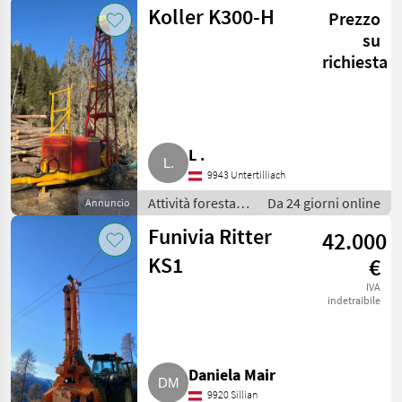
e lavorazione del
Koller K300-H
Prezzo
legno / Impianti
a fune per
su
esbosco
richiesta
L .
9943 Untertilliach
Attività forestali
Da 24 giorni online
Annuncio
e lavorazione del
Funivia Ritter
42.000
legno / Impianti
a fune per
KS1
€
esbosco
IVA
indetraibile
Daniela Mair
9920 Sillian