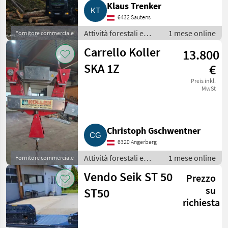
Klaus Trenker
6432 Sautens
Attività forestali e
1 mese online
Fornitore commerciale
lavorazione del legno
Carrello Koller
13.800
/ Impianti a fune per
esbosco
SKA 1Z
€
Preis inkl.
MwSt
Christoph Gschwentner
6320 Angerberg
Attività forestali e
1 mese online
Fornitore commerciale
lavorazione del legno
Vendo Seik ST 50
Prezzo
/ Impianti a fune per
esbosco
su
ST50
richiesta