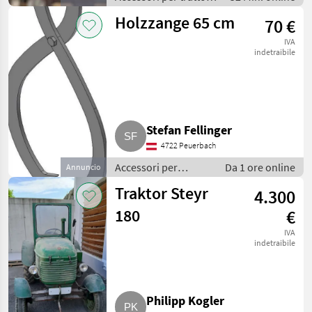
/ Altri accessori per
Holzzange 65 cm
70 €
trattore
IVA
indetraibile
Stefan Fellinger
4722 Peuerbach
Accessori per
Da 1 ore online
Annuncio
trattore / Altri
Traktor Steyr
4.300
accessori per
trattore
180
€
IVA
indetraibile
Philipp Kogler