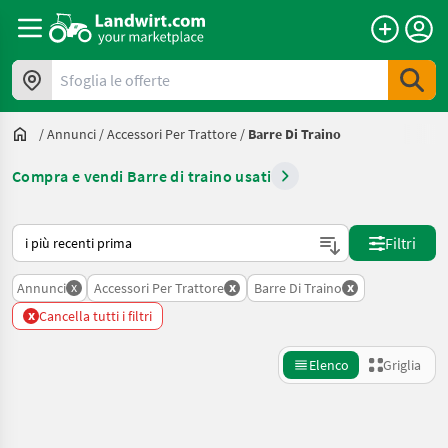
Sfoglia le offerte
/
Annunci
/
Accessori Per Trattore
/
Barre Di Traino
Compra e vendi Barre di traino usati
Ecco come viene ordinato su Landwirt.com
Filtri
x
x
x
Annunci
Accessori Per Trattore
Barre Di Traino
x
Cancella tutti i filtri
Elenco
Griglia