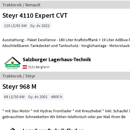
Traktorok / Renault
Steyr 4110 Expert CVT
110 LE/81 kW
Gy. év 2022
Ausstattung: - Paket Excellence - 180 Liter Kraftstofftank + 19 Liter AdBlue-Tank mit
Abschließbaren Tankdeckel und Tankschutz - Vorglühanlage - Motorstau
Salzburger Lagerhaus-Technik
5101 Bergheim
Traktorok / Steyr
Steyr 968 M
68 LE/50 kW
Gy. év 2001
4800 h
* mit Sisu Motor * mit Hydrac Frontlader * mit Kreuzhebel * inkl. Schaufel 1, 
gebrauchten Schneeketten Wir bitten telefonisch oder per Mail Ihren Be