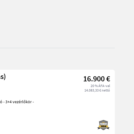
s)
16.900 €
20 % ÁFA-val
14.083,33 € nettó