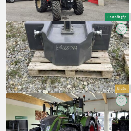
Használt gép
Új gép