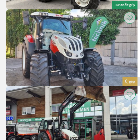
Használt gép
Új gép