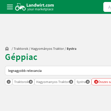
Ajá
/
Traktorok
/
Hagyományos Traktor
/
Systra
Géppiac
Így van sorba rendezve a Landwirt.com-on
x
x
x
x
x
Traktorok
Hagyomanyos Traktor
Systra
Összes s