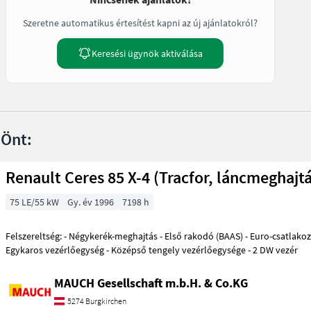
Szeretne automatikus értesítést kapni az új ajánlatokról?
Keresési ügynök aktiválása
 Önt:
Renault Ceres 85 X-4 (Tracfor, láncmeghajtá
75 LE/55 kW
Gy. év 1996
7198 h
Felszereltség: - Négykerék-meghajtás - Első rakodó (BAAS) - Euro-csatlakozó - 3+4 vezérlőkör -
Egykaros vezérlőegység - Középső tengely vezérlőegysége - 2 DW vezér
MAUCH Gesellschaft m.b.H. & Co.KG
5274 Burgkirchen