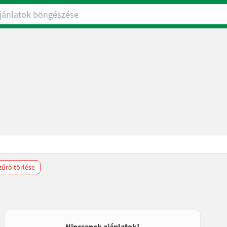
nlatok böngészése
zűrő törlése
Nincsenek ajánlatok!