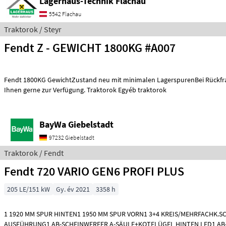
Lagerhaus-Technik Flachau
5542 Flachau
Traktorok / Steyr
Fendt Z - GEWICHT 1800KG #A007
Fendt 1800KG GewichtZustand neu mit minimalen LagerspurenBei Rückfr
Ihnen gerne zur Verfügung. Traktorok Egyéb traktorok
BayWa Giebelstadt
97232 Giebelstadt
Traktorok / Fendt
Fendt 720 VARIO GEN6 PROFI PLUS
205 LE/151 kW
Gy. év 2021
3358 h
1 1920 MM SPUR HINTEN1 1950 MM SPUR VORN1 3+4 KREIS/MEHRFACHK.SC
AUSFÜHRUNG1 AB-SCHEINWERFER A-SÄULE+KOTFLÜGEL HINTEN LED1 AB