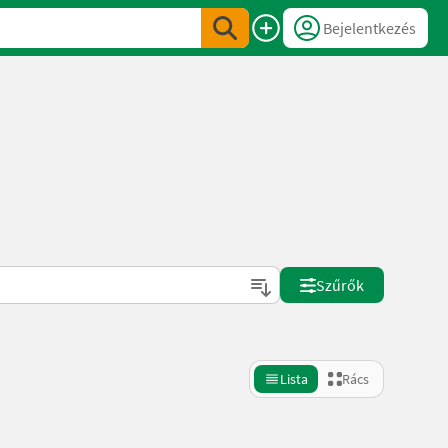
Bejelentkezés
Szűrők
Lista
Rács