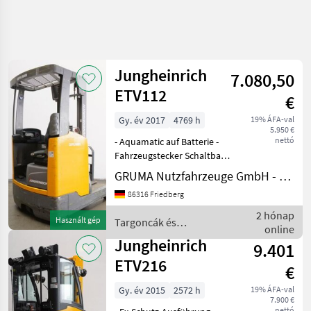
Keresés
pontosítása
Jungheinrich
7.080,50
Kategória
Ország
Szűrők
4
ETV112
€
Gy. év 2017
4769 h
19% ÁFA-val
2 eredmény
AKTUÁLIS
Visszaállítás
5.950 €
ÚTVONAL
megjelenítése
nettó
- Aquamatic auf Batterie -
Mezőgazdasági
Fahrzeugstecker Schaltbau
gépek/eszközök
320A - seitlicher
GRUMA Nutzfahrzeuge GmbH - Staplertechnik
Batteriewechsel ohne
Targoncak Es
86316 Friedberg
Raktartechnika
Rollen - Fahrzeug:
Einfachzusatzhydraulik -
Raktaroz
2 hónap
Használt gép
Targoncák és
Felhalmoz
Mast:
online
raktártechnika /
Einfachzusatzhydraulik
Jungheinrich
Jungheinrich
9.401
Jungheinrich
ETV216
€
KATEGÓRIA
KIVÁLASZTÁSA
Gy. év 2015
2572 h
19% ÁFA-val
7.900 €
Jungheinrich
nettó