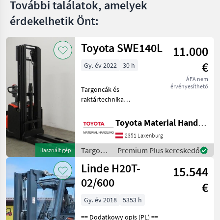
További találatok, amelyek
érdekelhetik Önt:
Toyota SWE140L
11.000
€
Gy. év 2022
30 h
ÁFA nem
érvényesíthető
Targoncák és
raktártechnika
Raklapszállító
Toyota Material Handling Austria GmbH
2351 Laxenburg
Targoncák
Premium Plus kereskedő
Használt gép
és
Linde H20T-
15.544
raktártechnika
/ Toyota
02/600
€
Gy. év 2018
5353 h
== Dodatkowy opis (PL) ==