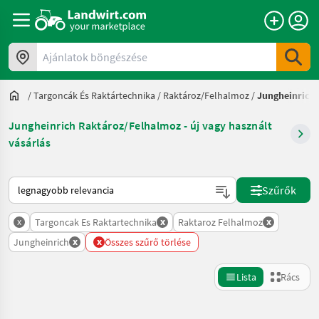
Ajánlatok böngészése
/
Targoncák És Raktártechnika
/
Raktároz/Felhalmoz
/
Jungheinrich
Jungheinrich Raktároz/Felhalmoz - új vagy használt
vásárlás
Így van sorba rendezve a Landwirt.com-on
Szűrők
x
x
x
Targoncak Es Raktartechnika
Raktaroz Felhalmoz
x
x
Jungheinrich
Összes szűrő törlése
Lista
Rács