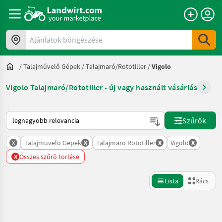
Ajánlatok böngészése
/
Talajművelő Gépek
/
Talajmaró/Rototiller
/
Vigolo
Vigolo Talajmaró/Rototiller - új vagy használt vásárlás
Így van sorba rendezve a Landwirt.com-on
Szűrők
x
x
x
x
Talajmuvelo Gepek
Talajmaro Rototiller
Vigolo
x
Összes szűrő törlése
Lista
Rács