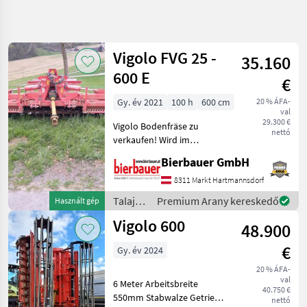
Keresés
pontosítása
Vigolo FVG 25 -
35.160
Kategória
Ország
Szűrők
4
600 E
€
Gy. év 2021
100 h
600 cm
20 % ÁFA-
8 eredmény
AKTUÁLIS
Visszaállítás
val
ÚTVONAL
megjelenítése
29.300 €
Vigolo Bodenfräse zu
nettó
Mezőgazdasági
verkaufen! Wird im
gépek/eszközök
Kundenauftrag verkauft! Bei
Bierbauer GmbH
Talajmuvelo
Interesse an dieser
Gepek
Maschine sowie bei Fragen
8311 Markt Hartmannsdorf
zum technischen Zustand,
Talajmaro
Talajművelő
Premium Arany kereskedő
Használt gép
Rototiller
zur Ausstattung oder
gépek /
Vigolo 600
Vigolo
48.900
Vigolo
€
Gy. év 2024
KATEGÓRIA
KIVÁLASZTÁSA
20 % ÁFA-
val
6 Meter Arbeitsbreite
Vigolo
40.750 €
550mm Stabwalze Getriebe
nettó