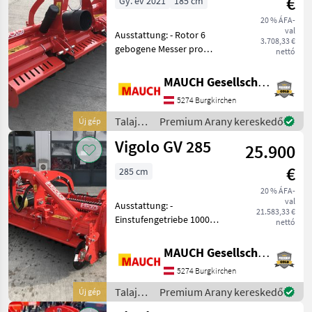
€
Gy. év 2021
185 cm
20 % ÁFA-
val
Ausstattung: - Rotor 6
3.708,33 €
gebogene Messer pro
nettó
Flansch - 3-Punkt-Anbau -
Einstufengetriebe für
MAUCH Gesellschaft m.b.H. & Co.KG
Zapfwellendrehzahl 540
5274 Burgkirchen
U/min - Kettenantrieb -
Heckhaube - Walzene
Talajművelő
Premium Arany kereskedő
Új gép
gépek /
Vigolo GV 285
25.900
Vigolo
€
285 cm
20 % ÁFA-
val
Ausstattung: -
21.583,33 €
Einstufengetriebe 1000
nettó
U/min - hydraulische
Höhenverstellung der
MAUCH Gesellschaft m.b.H. & Co.KG
Walze - Messer pro
5274 Burgkirchen
Flansch:6 - Frontscheiben -
Gelenkwelle mit
Talajművelő
Premium Arany kereskedő
Új gép
Nockenschaltkup
gépek /