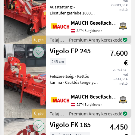
val
29.083,33 €
Ausstattung: -
nettó
Einstufengetriebe 1000
U/min - hydraulische
MAUCH Gesellschaft m.b.H. & Co.KG
Höhenverstellung der
Walze - Messer pro Flansch:
5274 Burgkirchen
6 - Frontscheiben -
Talajművelő
Premium Arany kereskedő
Új gép
Warntafel mit Beleuchtung
gépek /
Vigolo FP 245
(LED
7.600
Vigolo
€
245 cm
20 % ÁFA-
val
Felszereltség: - Kettős
6.333,33 €
karima - Csuklós tengely
nettó
bütykös
kapcsolókuplunggal - 3-
MAUCH Gesellschaft m.b.H. & Co.KG
pontos rögzítés -
5274 Burgkirchen
Egyfokozatú sebességváltó
540 ford./perc
Talajművelő
Premium Arany kereskedő
Új gép
kardántengely-fordulatszá
gépek /
Vigolo FK 185
4.450
Vigolo