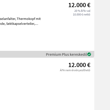
12.000 €
20 % ÁFA-val
10.000 € nettó
Premium Plus kereskedő
12.000 €
ÁFA nem érvényesíthető