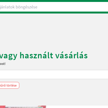
nlatok böngészése
 vagy használt vásárlás
ost!
zűrő törlése