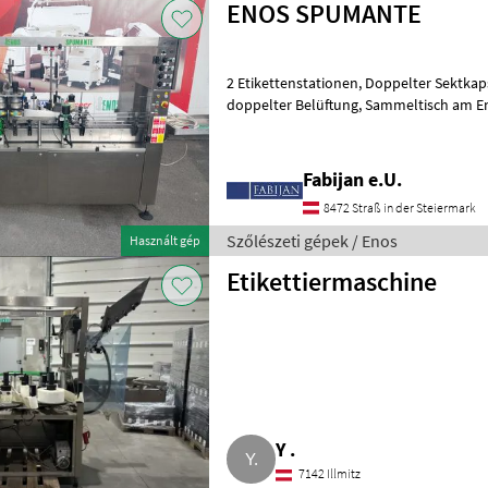
ENOS SPUMANTE
2 Etikettenstationen, Doppelter Sektkapselanfalter, Thermokopf mit
doppelter Belüftung, Sammeltisch am Ende, Sektkapselverteiler,
Schrumpfkapselverteiler, Vorausrich
Fabijan e.U.
8472 Straß in der Steiermark
Szőlészeti gépek / Enos
Használt gép
Etikettiermaschine
Y .
7142 Illmitz