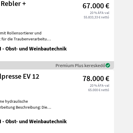
 Rebler +
67.000 €
20 % ÁFA-val
55.833,33 € nettó
mit Rollensortierer und
t für die Traubenverarbeitung
 - Obst- und Weinbautechnik
Premium Plus kereskedő
lpresse EV 12
78.000 €
20 % ÁFA-val
65.000 € nettó
ne hydraulische
reibung: Die
h
 - Obst- und Weinbautechnik