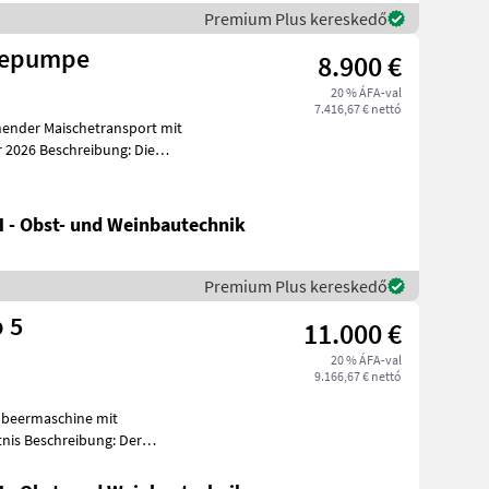
Premium Plus kereskedő
hepumpe
8.900 €
20 % ÁFA-val
7.416,67 € nettó
ender Maischetransport mit
m
 - Obst- und Weinbautechnik
Premium Plus kereskedő
 5
11.000 €
20 % ÁFA-val
9.166,67 € nettó
bbeermaschine mit
: Der
Enoveneta Rebler Top 5 ist eine kompakte, hochw