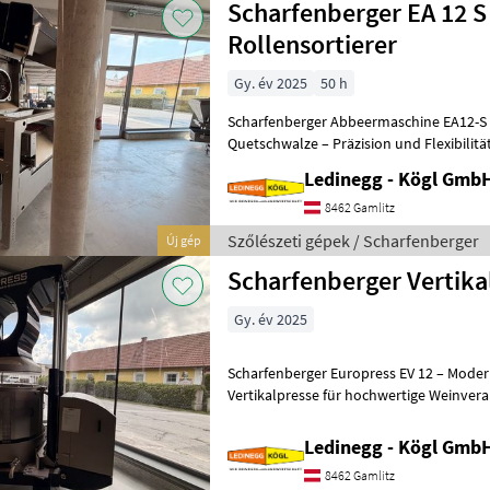
Scharfenberger EA 12 S
Rollensortierer
Gy. év 2025
50 h
Scharfenberger Abbeermaschine EA12-S 
Quetschwalze – Präzision und Flexibilitä
- Vorführmaschine Beschreibung:
Ledinegg - Kögl GmbH
8462 Gamlitz
Szőlészeti gépek / Scharfenberger
Új gép
Scharfenberger Vertika
Gy. év 2025
Scharfenberger Europress EV 12 – Moder
Vertikalpresse für hochwertige Weinverarbeitung Besch
Scharfenberger Europress EV 12 ist eine 
Ledinegg - Kögl GmbH
8462 Gamlitz