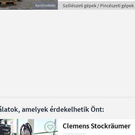
Szőlészeti gépek / Pincészeti gépek
Apróhirdetés
álatok, amelyek érdekelhetik Önt:
Clemens Stockräumer