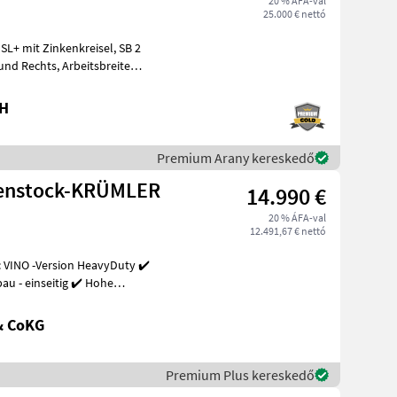
20 % ÁFA-val
25.000 € nettó
bH
Premium Arany kereskedő
henstock-KRÜMLER
14.990 €
20 % ÁFA-val
12.491,67 € nettó
 VINO -Version HeavyDuty ✔️
u - einseitig ✔️ Hohe
& CoKG
Premium Plus kereskedő