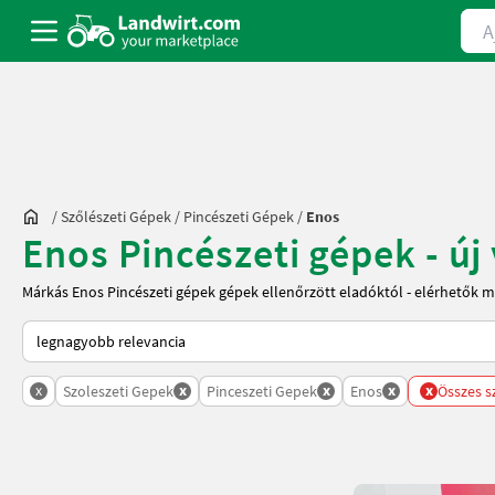
Ajá
/
Szőlészeti Gépek
/
Pincészeti Gépek
/
Enos
Enos Pincészeti gépek - új
Márkás Enos Pincészeti gépek gépek ellenőrzött eladóktól - elérhetők m
Így van sorba rendezve a Landwirt.com-on
x
x
x
x
x
Szoleszeti Gepek
Pinceszeti Gepek
Enos
Összes s