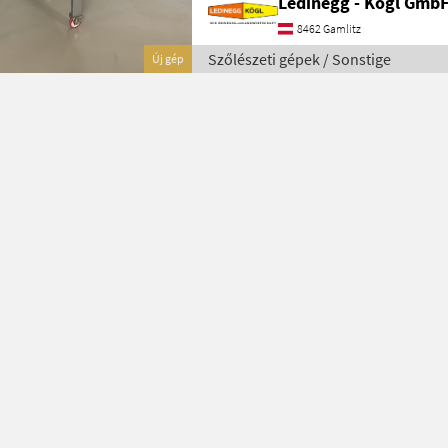
Ledinegg - Kögl GmbH
8462 Gamlitz
Szőlészeti gépek / Sonstige
Új gép