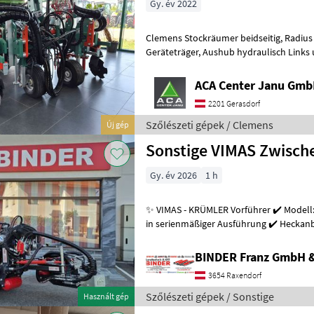
Gy. év 2022
Clemens Stockräumer beidseitig, Radius SL+ mit Zinkenkreisel, SB 2
Geräteträger, Aushub hydraulisch Links und Rechts, Arbeitsbreite
2400 - 3400 mm, inkl. Ventilblock
ACA Center Janu Gm
2201 Gerasdorf
Szőlészeti gépek / Clemens
Új gép
Sonstige VIMAS Zwisc
Gy. év 2026
1 h
✨ VIMAS - KRÜMLER Vorführer ✔️ Modell:
in serienmäßiger Ausführung ✔️ Heckanba
Arbeitsgeschwindigkeit bis zu 5, 5
BINDER Franz GmbH 
3654 Raxendorf
Szőlészeti gépek / Sonstige
Használt gép