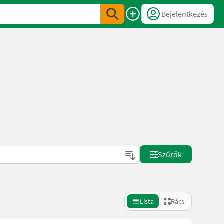
Bejelentkezés
Szűrők
Lista
Rács