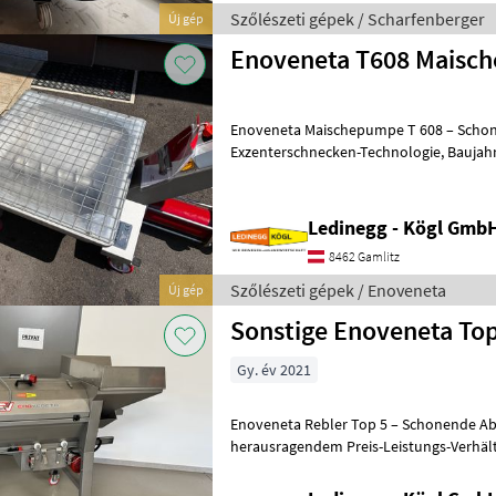
Szőlészeti gépek / Scharfenberger
Új gép
Enoveneta T608 Maisc
Enoveneta Maischepumpe T 608 – Schon
Exzenterschnecken-Technologie, Baujahr 2026 Beschreibung: Die
Enoveneta Maischepumpe T 608 aus de
Ledinegg - Kögl GmbH
8462 Gamlitz
Szőlészeti gépek / Enoveneta
Új gép
Sonstige Enoveneta Top
Gy. év 2021
Enoveneta Rebler Top 5 – Schonende A
herausragendem Preis-Leistungs-Verhältnis Beschreibung