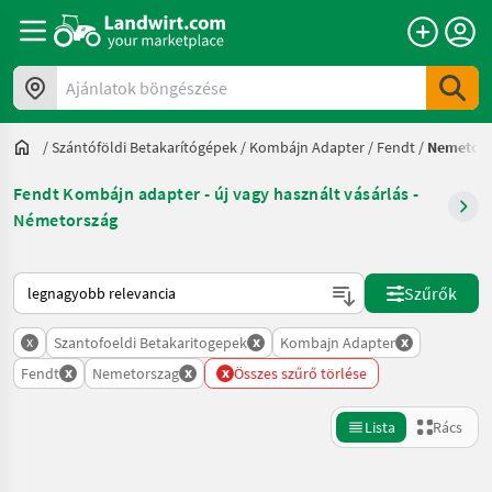
Ajánlatok böngészése
/
Szántóföldi Betakarítógépek
/
Kombájn Adapter
/
Fendt
/
Nemetors
Fendt Kombájn adapter - új vagy használt vásárlás -
Németország
Így van sorba rendezve a Landwirt.com-on
Szűrők
x
x
x
Szantofoeldi Betakaritogepek
Kombajn Adapter
x
x
x
Fendt
Nemetorszag
Összes szűrő törlése
Lista
Rács