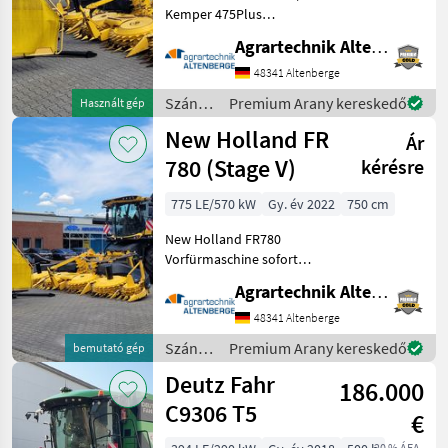
Kemper 475Plus
Maisvorsatz
Agrartechnik Altenberge GmbH
Gebrauchtmaschine -
Baujahr: 2018 - Modeljahr:
48341 Altenberge
2019 - 10 Reihen bei 75cm
Szántóföldi
Premium Arany kereskedő
Használt gép
Reihe (750cm Arbeitsbreite)
betakarítógépek
New Holland FR
- Reihent
Ár
/ New
Holland
780 (Stage V)
kérésre
775 LE/570 kW
Gy. év 2022
750 cm
New Holland FR780
Vorfürmaschine sofort
verfügbar! - Baujahr: 2022 -
Agrartechnik Altenberge GmbH
Modelljahr: 2023 -
Motorstunden: 610 -
48341 Altenberge
Trommelstunden: 385 -
Szántóföldi
Premium Arany kereskedő
bemutató gép
FPT-Cursor 16L ECO Blue
betakarítógépek
Deutz Fahr
TM H
186.000
/ New
Holland
C9306 T5
€
20 % ÁFA-