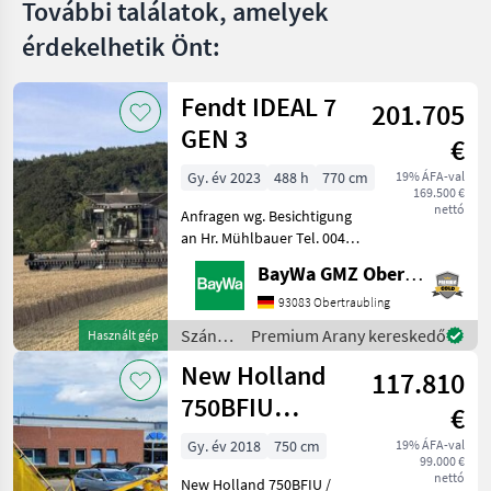
További találatok, amelyek
érdekelhetik Önt:
Fendt IDEAL 7
201.705
GEN 3
€
Gy. év 2023
488 h
770 cm
19% ÁFA-val
169.500 €
nettó
Anfragen wg. Besichtigung
an Hr. Mühlbauer Tel. 0049
151 1610 4033.Rapsmesser,
BayWa GMZ Obertraubling
Fedélzeti számítógép,
hidrosztatikus, Összkerék
93083 Obertraubling
meghajtás, Repcevágó
Szántóföldi
Premium Arany kereskedő
Használt gép
asztal, Szalmaszecsk
betakarítógépek
New Holland
117.810
/ Fendt
750BFIU
€
(Kemper
Gy. év 2018
750 cm
19% ÁFA-val
99.000 €
475Plus)
nettó
New Holland 750BFIU /