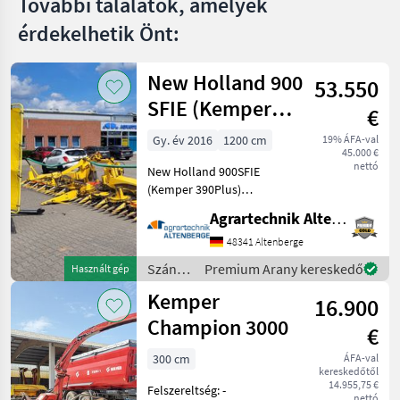
További találatok, amelyek
MARKETPLACE
érdekelhetik Önt:
Kereskedői
Marketplace
Apróhirdetések
ajánlatok
New Holland 900
53.550
SFIE (Kemper
€
390Plus)
Gy. év 2016
1200 cm
19% ÁFA-val
45.000 €
nettó
New Holland 900SFIE
(Kemper 390Plus)
Maisvorsatz
Agrartechnik Altenberge GmbH
Gebrauchtmaschine -
Baujahr: 2016 - Modeljahr:
48341 Altenberge
2016 - 12 Reihen bei 75cm
Szántóföldi
Premium Arany kereskedő
Használt gép
Reihe (900cm Arbeitsbreite)
betakarítógépek
Kemper
- Reihenf
16.900
/ New
Holland
Champion 3000
€
300 cm
ÁFA-val
kereskedőtől
14.955,75 €
Felszereltség: -
nettó