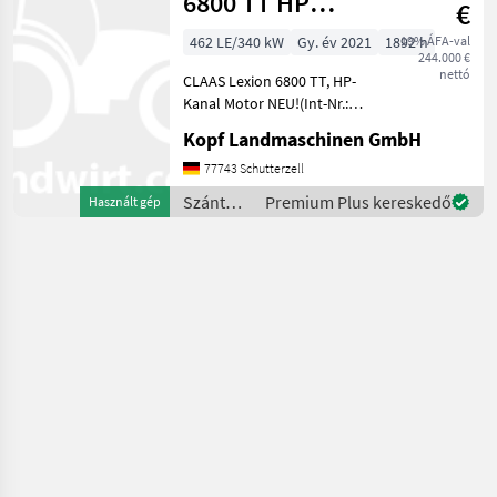
6800 TT HP
€
Kanal hydr.
462 LE/340 kW
Gy. év 2021
1892 h
19% ÁFA-val
244.000 €
Motor NEU
nettó
CLAAS Lexion 6800 TT, HP-
Kanal Motor NEU!(Int-Nr.:
15223) Baujahr 2021 1892
Kopf Landmaschinen GmbH
Betriebsstunden, 1280
Trommelstunden, 881 eff.
77743 Schutterzell
Stunden, Beleuchtung LED
Szántóföldi
Premium Plus kereskedő
Használt gép
klappbare Vorsa
betakarítógépek
/ Claas