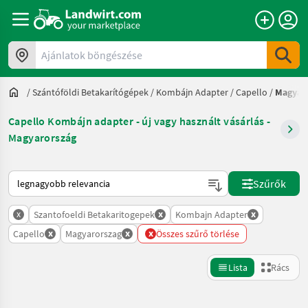
Ajánlatok böngészése
/
Szántóföldi Betakarítógépek
/
Kombájn Adapter
/
Capello
/
Magyar
Capello Kombájn adapter - új vagy használt vásárlás -
Magyarország
Így van sorba rendezve a Landwirt.com-on
Szűrők
x
x
x
Szantofoeldi Betakaritogepek
Kombajn Adapter
x
x
x
Capello
Magyarorszag
Összes szűrő törlése
Lista
Rács