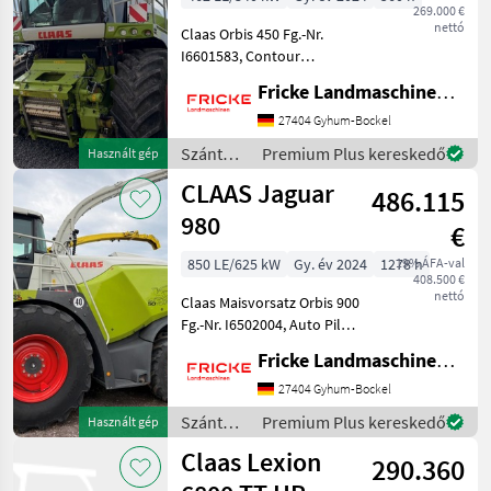
269.000 €
nettó
Claas Orbis 450 Fg.-Nr.
I6601583, Contour
Bodenanpassung,
Fricke Landmaschinen GmbH
Transportschutz, 2 Gang
Schaltgetriebe, V Classic 24
27404 Gyhum-Bockel
Messertrommel, Korn
Szántóföldi
Premium Plus kereskedő
Használt gép
CRacker M 80/100,
betakarítógépek
CLAAS Jaguar
Auswurfkrümmerbe
486.115
/ Claas
980
€
850 LE/625 kW
Gy. év 2024
1278 h
19% ÁFA-val
408.500 €
nettó
Claas Maisvorsatz Orbis 900
Fg.-Nr. I6502004, Auto Pilot,
2 Transporträder,
Fricke Landmaschinen GmbH
automatischer
Transportschutz, Auto
27404 Gyhum-Bockel
Contour Bodenanpassung,
Szántóföldi
Premium Plus kereskedő
Használt gép
Gutfluss Premium Line, 2
betakarítógépek
Claas Lexion
Gang
290.360
/ Claas