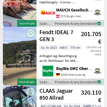
Hajtótengely - 4 soros -
Hátul + elöl szerelhető -
MAUCH Gesellschaft m.b.H. & Co.KG
Elektromos vezérlés -
Hidraulikus toronyforgatás
5274 Burgkirchen
- Elektromos dobási
Szántóföldi
Premium Arany kereskedő
Használt gép
távolság-beállítás A gép B
betakarítógépek
Fendt IDEAL 7
201.705
/
Kemper
GEN 3
€
Gy. év 2023
488 h
770 cm
19% ÁFA-val
169.500 €
nettó
Anfragen wg. Besichtigung
an Hr. Mühlbauer Tel. 0049
151 1610 4033.Rapsmesser,
BayWa GMZ Obertraubling
Fedélzeti számítógép,
hidrosztatikus, Összkerék
93083 Obertraubling
meghajtás, Repcevágó
Szántóföldi
Premium Arany kereskedő
Használt gép
asztal, Szalmaszecsk
betakarítógépek
CLAAS Jaguar
320.110
/ Fendt
850 Allrad
€
462 LE/340 kW
Gy. év 2024
560 h
19% ÁFA-val