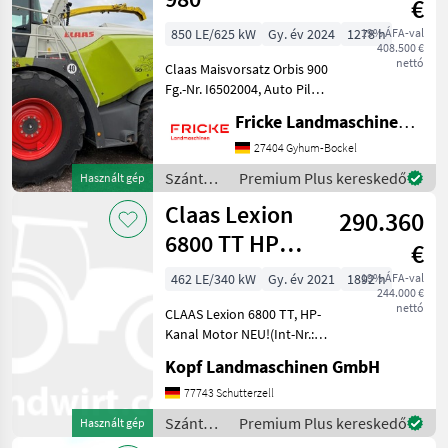
€
850 LE/625 kW
Gy. év 2024
1278 h
19% ÁFA-val
408.500 €
nettó
Claas Maisvorsatz Orbis 900
Fg.-Nr. I6502004, Auto Pilot,
2 Transporträder,
Fricke Landmaschinen GmbH
automatischer
Transportschutz, Auto
27404 Gyhum-Bockel
Contour Bodenanpassung,
Szántóföldi
Premium Plus kereskedő
Használt gép
Gutfluss Premium Line, 2
betakarítógépek
Claas Lexion
Gang
290.360
/ Claas
6800 TT HP
€
Kanal hydr.
462 LE/340 kW
Gy. év 2021
1892 h
19% ÁFA-val
244.000 €
Motor NEU
nettó
CLAAS Lexion 6800 TT, HP-
Kanal Motor NEU!(Int-Nr.:
15223) Baujahr 2021 1892
Kopf Landmaschinen GmbH
Betriebsstunden, 1280
Trommelstunden, 881 eff.
77743 Schutterzell
Stunden, Beleuchtung LED
Szántóföldi
Premium Plus kereskedő
Használt gép
klappbare Vorsa
betakarítógépek