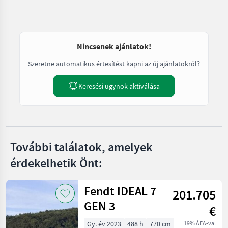
Nincsenek ajánlatok!
Szeretne automatikus értesítést kapni az új ajánlatokról?
Keresési ügynök aktiválása
További találatok, amelyek
érdekelhetik Önt:
Fendt IDEAL 7
201.705
GEN 3
€
Gy. év 2023
488 h
770 cm
19% ÁFA-val