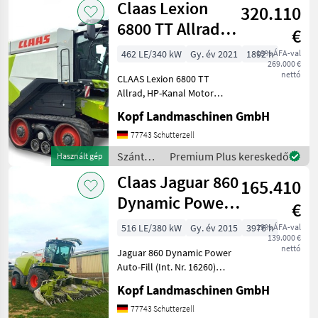
Claas Lexion
320.110
/ Claas
6800 TT Allrad
€
HP Kanal hydr.
462 LE/340 kW
Gy. év 2021
1892 h
19% ÁFA-val
269.000 €
Motor
nettó
CLAAS Lexion 6800 TT
Allrad, HP-Kanal Motor
NEU! (Int-Nr.: 15223)
Kopf Landmaschinen GmbH
Baujahr 2021 1892
Betriebsstunden, 1280
77743 Schutterzell
Trommelstunden, 881 eff.
Szántóföldi
Premium Plus kereskedő
Használt gép
Stunden, Beleuchtung LED
betakarítógépek
Claas Jaguar 860
klappba
165.410
/ Claas
Dynamic Power
€
Auto-Fill
516 LE/380 kW
Gy. év 2015
3976 h
19% ÁFA-val
139.000 €
nettó
Jaguar 860 Dynamic Power
Auto-Fill (Int. Nr. 16260)
Baujahr 2015 3.976
Kopf Landmaschinen GmbH
Betriebsstunden 2.668
Trommelstunden 1.524
77743 Schutterzell