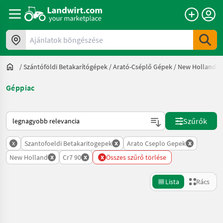
Ajánlatok böngészése
/
Szántóföldi Betakarítógépek
/
Arató-Cséplő Gépek
/
New Holland
/
Géppiac
Így van sorba rendezve a Landwirt.com-on
Szűrők
x
x
x
Szantofoeldi Betakaritogepek
Arato Cseplo Gepek
x
x
x
New Holland
Cr7 90
Összes szűrő törlése
Lista
Rács