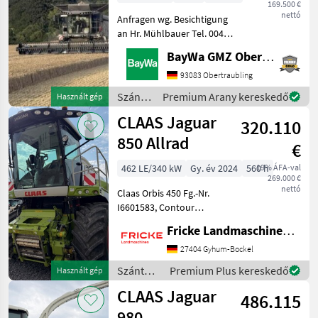
169.500 €
nettó
Anfragen wg. Besichtigung
an Hr. Mühlbauer Tel. 0049
151 1610 4033.Rapsmesser,
BayWa GMZ Obertraubling
Fedélzeti számítógép,
hidrosztatikus, Összkerék
93083 Obertraubling
meghajtás, Repcevágó
Szántóföldi
Premium Arany kereskedő
Használt gép
asztal, Szalmaszecsk
betakarítógépek
CLAAS Jaguar
320.110
/ Fendt
850 Allrad
€
462 LE/340 kW
Gy. év 2024
560 h
19% ÁFA-val
269.000 €
nettó
Claas Orbis 450 Fg.-Nr.
I6601583, Contour
Bodenanpassung,
Fricke Landmaschinen GmbH
Transportschutz, 2 Gang
Schaltgetriebe, V Classic 24
27404 Gyhum-Bockel
Messertrommel, Korn
Szántóföldi
Premium Plus kereskedő
Használt gép
CRacker M 80/100,
betakarítógépek
CLAAS Jaguar
Auswurfkrümmerbe
486.115
/ Claas
980