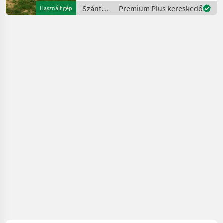
Effektive Stunden 6.747 ha
Szántóföldi
Premium Plus kereskedő
Használt gép
40km/h MB R6-Zyl. OM 47
betakarítógépek
/ Claas