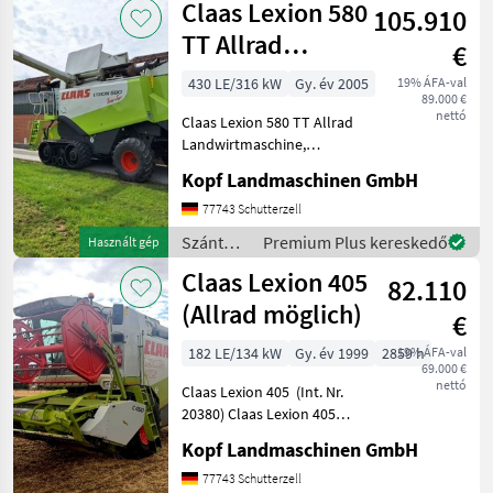
Claas Lexion 580
Vorsatzgerät
105.910
/ Claas
TT Allrad
€
Landwirtmaschine
430 LE/316 kW
Gy. év 2005
19% ÁFA-val
89.000 €
Merc
nettó
Claas Lexion 580 TT Allrad
Landwirtmaschine,
Mercedes Motor, 2998
Kopf Landmaschinen GmbH
Trommelstunden (Int. Nr.
17804) AutoContour
77743 Schutterzell
Schneidwerksregelung,
Szántóföldi
Premium Plus kereskedő
Használt gép
Beleuchtung für klappbare
betakarítógépek
Claas Lexion 405
Vorsa
82.110
/ Claas
(Allrad möglich)
€
182 LE/134 kW
Gy. év 1999
2859 h
19% ÁFA-val
69.000 €
nettó
Claas Lexion 405 (Int. Nr.
20380) Claas Lexion 405
Baujahr 1999 Perkins Motor
Kopf Landmaschinen GmbH
1006-60TW 125kW / 170 PS
(ECE) 134 kW / 182 PS
77743 Schutterzell