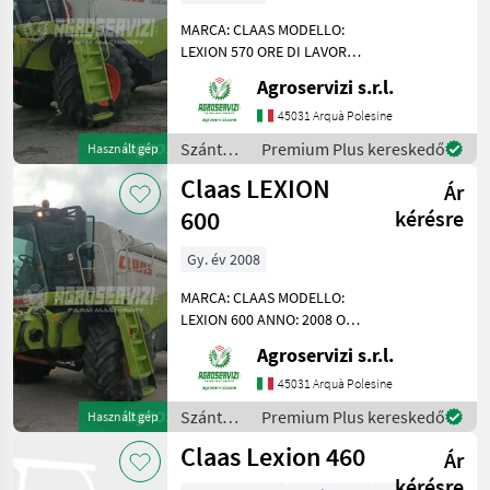
MARCA: CLAAS MODELLO:
LEXION 570 ORE DI LAVORO
BATTITORE: 4176 SISTEMI
Agroservizi s.r.l.
DI TREBBIATURA: IBRIDO A
DUE ROTORI POTENZA: 394
45031 Arquà Polesine
CV ORE DI LAVORO: 6925
Szántóföldi
Premium Plus kereskedő
Használt gép
PNEUMATICI POSTERIORI:
betakarítógépek
Claas LEXION
Ár
/ Claas
600
kérésre
Gy. év 2008
MARCA: CLAAS MODELLO:
LEXION 600 ANNO: 2008 ORE
DI LAVORO BATTITORE:
Agroservizi s.r.l.
4100 SISTEMI DI
TREBBIATURA: IBRIDO A
45031 Arquà Polesine
DUE ROTORI POTENZA: 530
Szántóföldi
Premium Plus kereskedő
Használt gép
CV ORE DI LAVORO: 6704
betakarítógépek
Claas Lexion 460
PNEUMATICI
Ár
/ Claas
kérésre