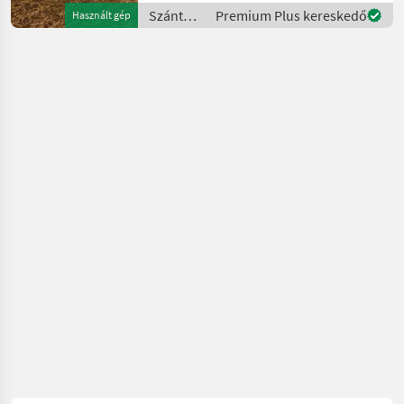
brutto 3.062 ha 2.859
Szántóföldi
Premium Plus kereskedő
Használt gép
Betriebsstunden
betakarítógépek
/ Claas