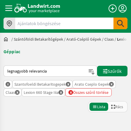
Ajánlatok böngészése
/
Szántóföldi Betakarítógépek
/
Arató-Cséplő Gépek
/
Claas
/
Lexion 6
Géppiac
Így van sorba rendezve a Landwirt.com-on
Szűrők
x
x
x
Szantofoeldi Betakaritogepek
Arato Cseplo Gepek
x
x
x
Claas
Lexion 660 Stage Iiia
Összes szűrő törlése
Lista
Rács