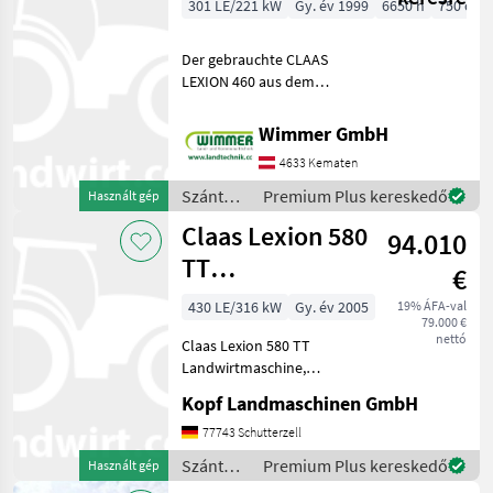
301 LE/221 kW
Gy. év 1999
6650 h
750 cm
Der gebrauchte CLAAS
LEXION 460 aus dem
Baujahr 1999 ist ein
leistungsstarker und
Wimmer GmbH
bewährter Mähdrescher für
4633 Kematen
professionelle
Erntearbeiten. Mit 6.650
Szántóföldi
Premium Plus kereskedő
Használt gép
Betriebsstunden u
betakarítógépek
Claas Lexion 580
94.010
/ Claas
TT
€
Landwirtmaschine
430 LE/316 kW
Gy. év 2005
19% ÁFA-val
79.000 €
Mercedes-Mo
nettó
Claas Lexion 580 TT
Landwirtmaschine,
Mercedes Motor, 2.998
Kopf Landmaschinen GmbH
Trommelstunden (Int.Nr.
17804) AutoContour
77743 Schutterzell
Schneidwerksregelung,
Szántóföldi
Premium Plus kereskedő
Használt gép
Beleuchtung für klappbare
betakarítógépek