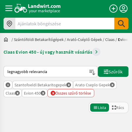
Ajánlatok böngészése
/
Szántóföldi Betakarítógépek
/
Arató-Cséplő Gépek
/
Claas
/
Evion 4
Claas Evion 450 - új vagy használt vásárlás
Így van sorba rendezve a Landwirt.com-on
Szűrők
x
x
x
Szantofoeldi Betakaritogepek
Arato Cseplo Gepek
x
x
x
Claas
Evion 450
Összes szűrő törlése
Lista
Rács