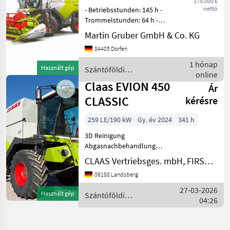
450
175.000 €
5 Jahre 0,05
nettó
- Betriebsstunden: 145 h -
Trommelstunden: 64 h -
MARKETPLACE
Hektar: 108 ha -
Martin Gruber GmbH & Co. KG
Motorleistung 190 kW / 258
Kereskedői
Marketplace
Apróhirdetések
84405 Dorfen
PS - MAXI Ausrüstung für
ajánlatok
Getreide, Raps und Mais -
1 hónap
Használt gép
Szántóföldi
DYNAMIC POWER Motorl
online
betakarítógépek / Claas
Claas EVION 450
Ár
CLASSIC
kérésre
259 LE/190 kW
Gy. év 2024
341 h
3D Reinigung
Abgasnachbehandlung
Anhängekupplung
CLAAS Vertriebsges. mbH, FIRST CLAAS USED Center Landsberg
Arbeitsscheinwerfer
06188 Landsberg
Bearbeitete Fläche in ha:
358.70 ha
27-03-2026
Használt gép
Szántóföldi
Bedienungsanleitung
04:26
betakarítógépek / Claas
Betriebsstunden: 341 h
Bordcomputer Einz