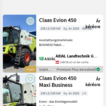
Keresés
pontosítása
Claas Evion 450
Ár
Kategória
Ország
Szűrők
5
kérésre
258 LE/190 kW
Gy. év 2026
490 cm
5 eredmény
AKTUÁLIS
Visszaállítás
Ausstattungsmerkmale:
ÚTVONAL
megjelenítése
BUSINESS Paket
Mezőgazdasági
Komfortsitz luftgefedert
gépek/eszközök
Schwadformer -
AXIAL Landtechnik GmbH
Szantofoeldi
Standardverteiler CEMIS
Betakaritogepek
2460 Bruck an der Leitha
700 Terminal Kamera -
Arato
Heck, Anzeige im Terminal
Szántóföldi
Premium Plus kereskedő
Új gép
Cseplo
E-Kanal
betakarítógépek
Gepek
Claas Evion 450
Ár
/ Claas
Claas
Maxi Business
kérésre
Evion
450
258 LE/190 kW
Gy. év 2026
1 h
KATEGÓRIA
Evion - das Einstiegsmodell
KIVÁLASZTÁSA