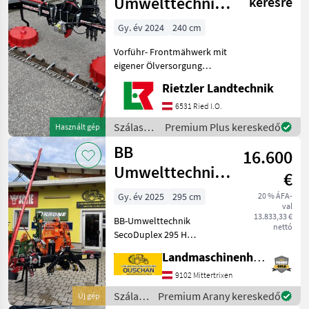
Umwelttechnik
kérésre
SECO Duplex
Gy. év 2024
240 cm
240F ECO
Vorführ- Frontmähwerk mit
eigener Ölversorgung
Arbeitsbreite 2, 4m /
Rietzler Landtechnik
Transportbreite 2, 65m
einstellbares
6531 Ried I.O.
Druckbegrenzungsventil
Szálastakarmány
Premium Plus kereskedő
Használt gép
mit Gleitkufen Antrieb über
betakarítók
BB
Zapfwe
16.600
/ BB
Umwelttechnik
Umwelttechnik
€
SecoDuplex 295
Gy. év 2025
295 cm
20 % ÁFA-
val
H
13.833,33 €
BB-Umwelttechnik
Heckseitenmähwerk
nettó
SecoDuplex 295 H
Heckmähwerk -
Landmaschinenhandel Ouschan Anton
Arbeitsbreite 295cm -
Dreipunktanbau Kat II -
9102 Mittertrixen
Bidux Schneidwerk -
Szálastakarmány
Premium Arany kereskedő
Új gép
Einstellbare