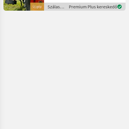
pontos felfüggesztés, I+II.
Szálastakarmány
Premium Plus kereskedő
Új gép
kategória - Minden alk
betakarítók
/ BB
Umwelttechnik