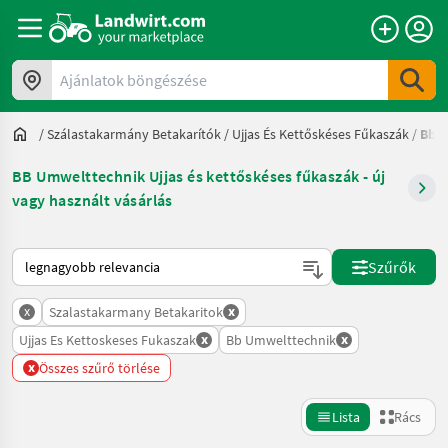
Ajánlatok böngészése
/
Szálastakarmány Betakarítók
/
Ujjas És Kettőskéses Fűkaszák
/
Bb 
BB Umwelttechnik Ujjas és kettőskéses fűkaszák - új
vagy használt vásárlás
Így van sorba rendezve a Landwirt.com-on
Szűrők
x
x
Szalastakarmany Betakaritok
x
x
Ujjas Es Kettoskeses Fukaszak
Bb Umwelttechnik
x
Összes szűrő törlése
Lista
Rács