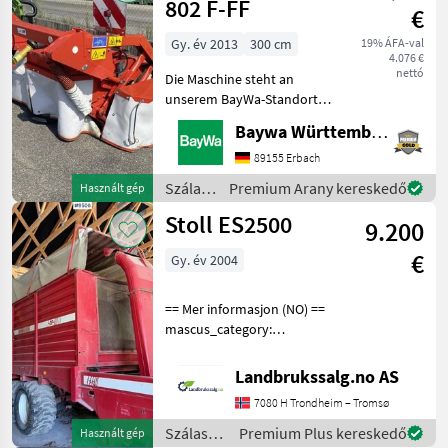
802 F-FF
€
Gy. év 2013
300 cm
19% ÁFA-val
4.076 €
nettó
Die Maschine steht an
unserem BayWa-Standort
in DE-88214
Baywa Württemberg
Ravensburg.Gerne steht
Ihnen Herr Schmid unter
89155 Erbach
Tel.: 0151 1610 3978 für Ihre
Szálastakarmány
Premium Arany kereskedő
Használt gép
Anfrage zur
betakarítók
Stoll ES2500
Verfügung!Kuhn GMD
9.200
/ Kuhn
€
Gy. év 2004
== Mer informasjon (NO) ==
mascus_category:
otherharvesters Please
provide reference number
Landbrukssalg.no AS
upon request: 9506 See
7080 H Trondheim – Tromsø
en.landbrukssalg.no/9506
for more images Specif
Szálastakarmány
Premium Plus kereskedő
Használt gép