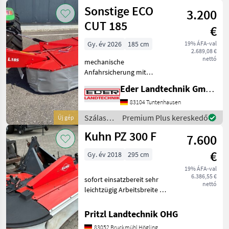
betakarítók
Sonstige ECO
3.200
/ Stoll
CUT 185
€
Gy. év 2026
185 cm
19% ÁFA-val
2.689,08 €
nettó
mechanische
Anfahrsicherung mit
hydraulischer Aushebung
Eder Landtechnik GmbH
Schnitthöhenverstellung
mithilfe von Distanzringen
83104 Tuntenhausen
auf den Mähteller Schlüssel
Szálastakarmány
Premium Plus kereskedő
Új gép
für Messerschnellwechsel
betakarítók
Kuhn PZ 300 F
Arbe
7.600
/
Sonstige
€
Gy. év 2018
295 cm
19% ÁFA-val
6.386,55 €
sofort einsatzbereit sehr
nettó
leichtzügig Arbeitsbreite 2,
95 m Antriebssatz
1000U/min. 4 Trommeln
Pritzl Landtechnik OHG
Schnitthöhenverstellung 2
83052 Bruckmühl Högling