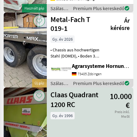
Federn für Entlastung
Gelenkwelle Frontkasza,
Szálastakarmány
Premium Plus kereskedő
Használt gép
betakarítók
Metal-Fach T
Ár
/ Kuhn
019-1
kérésre
Gy. év 2026
• Chassis aus hochwertigen
Stahl (DOMEX), • Boden 3
mm / erhöhte Seitliche
Agrarsysteme Hornung GmbH & Co. KG
Plattformkannte, 35 mm •
Achsen 300 x 90 / Q80 /1850
73485 Zöbingen
mm 8 Bolzen / ADR
Szálastakarmány
Premium Plus kereskedő
Új gép
Federung, • Deic
betakarítók
Claas Quadrant
10.000
/ Metal-
Fach
1200 RC
€
Preis inkl.
Gy. év 1996
MwSt