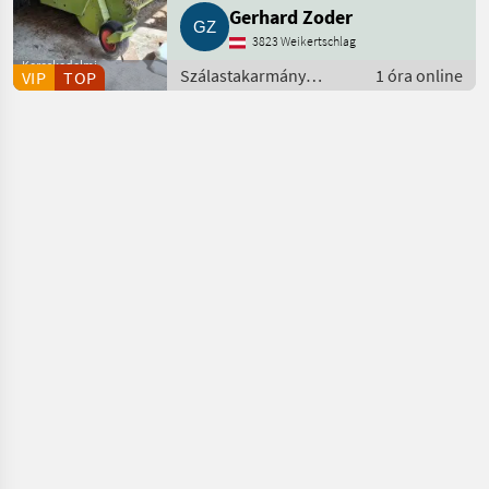
Gerhard Zoder
3823 Weikertschlag
Kereskedelmi
Szálastakarmány
1 óra online
VIP
TOP
szolgáltató
betakarítók / Körbálázó