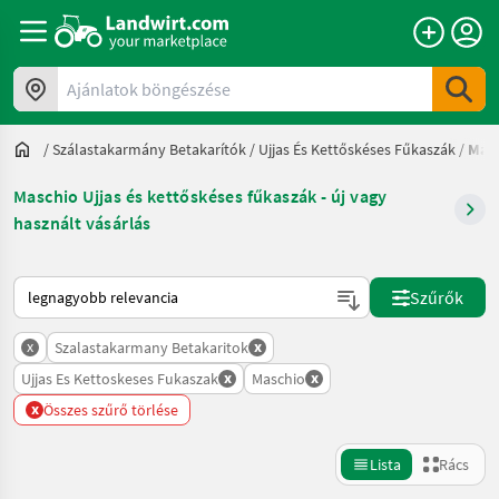
Ajánlatok böngészése
/
Szálastakarmány Betakarítók
/
Ujjas És Kettőskéses Fűkaszák
/
Mas
Maschio Ujjas és kettőskéses fűkaszák - új vagy
használt vásárlás
Így van sorba rendezve a Landwirt.com-on
Szűrők
x
x
Szalastakarmany Betakaritok
x
x
Ujjas Es Kettoskeses Fukaszak
Maschio
x
Összes szűrő törlése
Lista
Rács