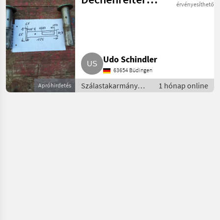
érvényesíthető
Lely Ladewagen
Udo Schindler
63654 Büdingen
Szálastakarmány
1 hónap online
Apróhirdetés
betakarítók /
Rendfelszedő
pótkocsi