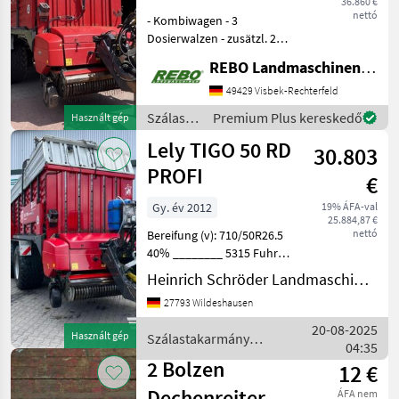
36.860 €
nettó
- Kombiwagen - 3
Dosierwalzen - zusätzl. 2
Satz gebr. Messer - Terminal
REBO Landmaschinen GmbH, Zentrale
- 40 Messer -
Nachlauflenkung -
49429 Visbek-Rechterfeld
Rollenniederhalter -
Szálastakarmány
Premium Plus kereskedő
Használt gép
Holzfußboden -
betakarítók
Lely TIGO 50 RD
Hydraulisch bediente Fron
30.803
/ Lely
PROFI
€
Gy. év 2012
19% ÁFA-val
25.884,87 €
nettó
Bereifung (v): 710/50R26.5
40% ________ 5315 Fuhren,
2732 Betriebsstunden,
Heinrich Schröder Landmaschinen KG Wildeshausen
Druckluftbremsanlage,
27793 Wildeshausen
Nachlauflenkachse, 38
Messerschneidwerk 2 Sätze,
20-08-2025
Használt gép
Szálastakarmány
Laufrolle unter der
04:35
betakarítók / Lely
2 Bolzen
12 €
Dechenreiter
ÁFA nem