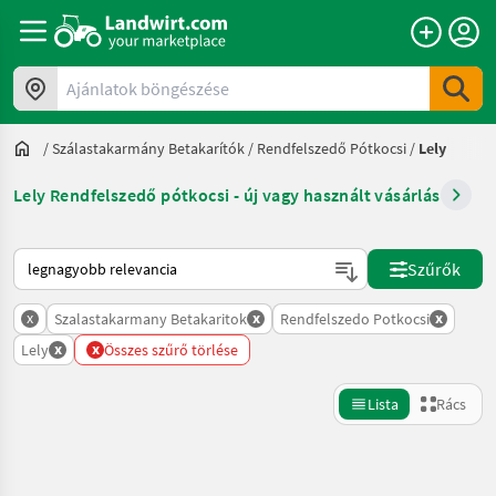
Ajánlatok böngészése
/
Szálastakarmány Betakarítók
/
Rendfelszedő Pótkocsi
/
Lely
Lely Rendfelszedő pótkocsi - új vagy használt vásárlás
Így van sorba rendezve a Landwirt.com-on
Szűrők
x
x
x
Szalastakarmany Betakaritok
Rendfelszedo Potkocsi
x
x
Lely
Összes szűrő törlése
Lista
Rács