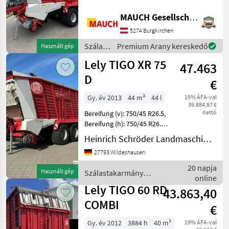
Munkalámpa - Automatikus
Pöttinger
rakodó - Hajtótengely -
MAUCH Gesellschaft m.b.H. & Co.KG
Mechanikus támasztóláb -
5274 Burgkirchen
Krone
K80 - Világítás -
Típusbizonyítvány
Szálastakarmány
Premium Arany kereskedő
Használt gép
Mengele
betakarítók
Lely TIGO XR 75
47.463
/ Lely
D
Strautmann
€
Gy. év 2013
44 m³
44 l
19% ÁFA-val
Claas
39.884,87 €
nettó
Bereifung (v): 750/45 R26.5,
Mind a 36
Bereifung (h): 750/45 R26.5,
megjelenítése
Erstzulassung: 28.04.14
Heinrich Schröder Landmaschinen KG Wildeshausen
________ ca. 4.500 Fuhren,
MARKETPLACE
27793 Wildeshausen
Bedienterminal,
Zwangslenkung,
20 napja
Kereskedői
Használt gép
Szálastakarmány
Marketplace
Apróhirdetések
Stahlboden, 3 Achsen, Ö
online
ajánlatok
betakarítók / Lely
Lely TIGO 60 RD
43.863,40
COMBI
€
Gy. év 2012
3884 h
40 m³
19% ÁFA-val