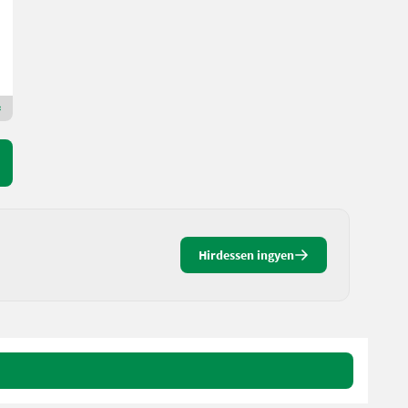
Gy. év 2003
MAUCH Gesellschaft m.b.H. & Co.KG
5274 felső-Ausztria
Premium Arany kereskedő
Hirdessen ingyen