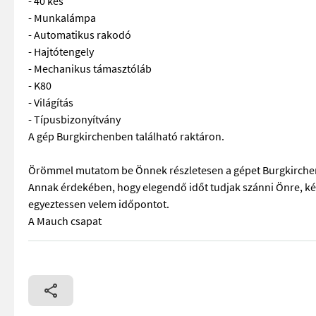
- 40 kés
- Munkalámpa
- Automatikus rakodó
- Hajtótengely
- Mechanikus támasztóláb
- K80
- Világítás
- Típusbizonyítvány
A gép Burgkirchenben található raktáron.
Örömmel mutatom be Önnek részletesen a gépet Burgkirchen
Annak érdekében, hogy elegendő időt tudjak szánni Önre, ké
egyeztessen velem időpontot.
A Mauch csapat
Felszereltség: - Felvevő - 2 adagolóhenger - 40 kés - Munka