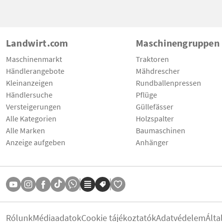
Landwirt.com
Maschinengruppen
Maschinenmarkt
Traktoren
Händlerangebote
Mähdrescher
Kleinanzeigen
Rundballenpressen
Händlersuche
Pflüge
Versteigerungen
Güllefässer
Alle Kategorien
Holzspalter
Alle Marken
Baumaschinen
Anzeige aufgeben
Anhänger
Rólunk
Médiaadatok
Cookie tájékoztatók
Adatvédelem
Álta