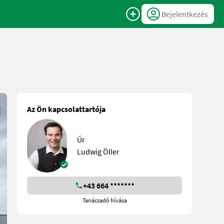
Bejelentkezés
Az Ön kapcsolattartója
Úr
Ludwig Öller
+43 664 *******
Tanácsadó hívása