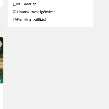
PDF adatlap
Finanszírozás igénylése
Érdekli a szállítás?
ép
Bergmann SWING 21S
13.900 €
ÁFA-val kereskedőtől
12.300,88 € nettó