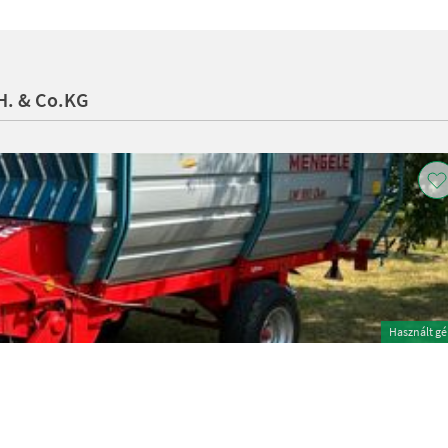
H. & Co.KG
Használt g