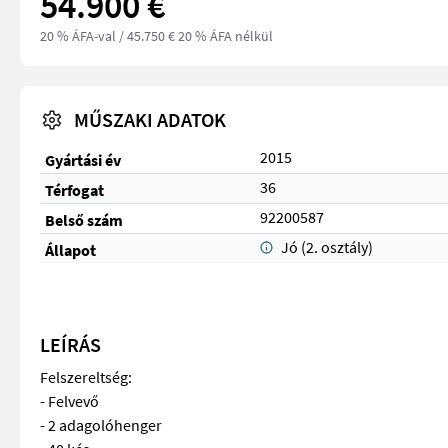
54.900 €
20 % ÁFA-val
/ 45.750 € 20 % ÁFA nélkül
MŰSZAKI ADATOK
2015
Gyártási év
36
Térfogat
92200587
Belső szám
Jó (2. osztály)
Állapot
LEÍRÁS
Felszereltség:
- Felvevő
- 2 adagolóhenger