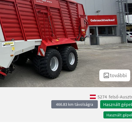
további
5274
felső-Auszt
Használt gépe
466.83 km távolságra
Használt gépe