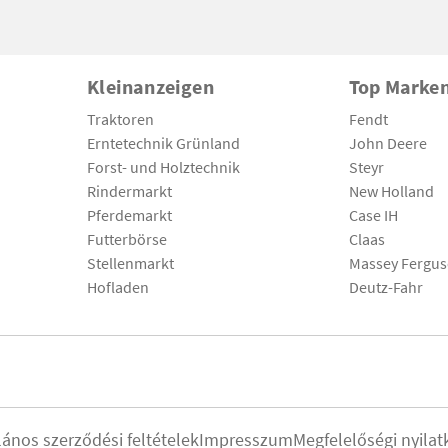
Kleinanzeigen
Top Marke
Traktoren
Fendt
Erntetechnik Grünland
John Deere
Forst- und Holztechnik
Steyr
Rindermarkt
New Holland
Pferdemarkt
Case IH
Futterbörse
Claas
Stellenmarkt
Massey Fergu
Hofladen
Deutz-Fahr
lános szerződési feltételek
Impresszum
Megfelelőségi nyilat