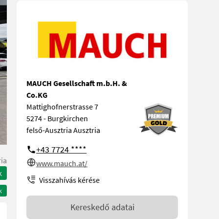
MAUCH Gesellschaft m.b.H. &
Co.KG
Mattighofnerstrasse 7
5274 - Burgkirchen
felső-Ausztria Ausztria
+43 7724 ****
ria
www.mauch.at/
k
Visszahívás kérése
k
Kereskedő adatai