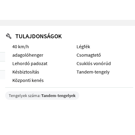
TULAJDONSÁGOK
40 km/h
Légfék
adagolóhenger
Csomagtető
Lehordó padozat
Csuklós vonórúd
Késbiztosítás
Tandem-tengely
Központi kenés
Tengelyek száma:
Tandem-tengelyek