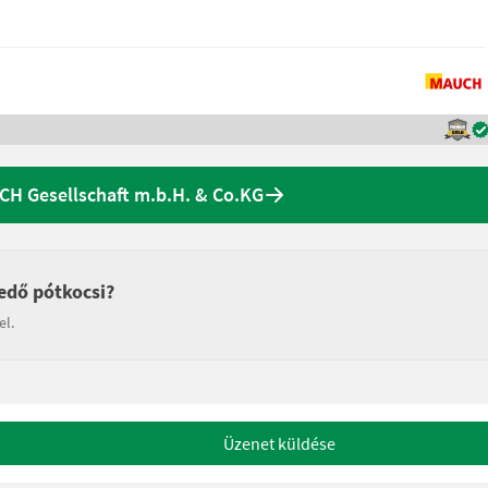
CH Gesellschaft m.b.H. & Co.KG
edő pótkocsi?
el.
Üzenet küldése