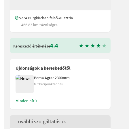
5274 Burgkirchen felső-Ausztria
466.83 km távolságra
4.4
Kereskedő értékelése
Újdonságok a kereskedőtől
Bema Agrar 2300mm
Mit Dreipunktanbau
áb - K80 - Világítás - Típusbizonyítvány A gép Burgkirchenben tal
Minden hír
További szolgáltatások