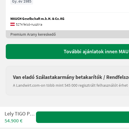
Gy. év 1985
MAUCH Gesellschaft m.b.H. & Co.KG
5274 felső-Ausztria
Premium Arany kereskedő
További ajánlatok innen MAU
Van eladó Szálastakarmány betakarítók / Rendfelsz
A Landwirt.com-on több mint 545 000 regisztrált felhasználót érhet 
Lely TIGO PR 60
54.900 €