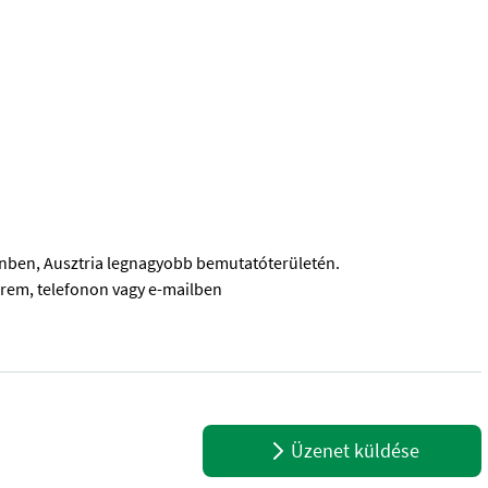
ben, Ausztria legnagyobb bemutatóterületén.
rem, telefonon vagy e-mailben
lámpa - Automatikus rakodó - Hajtótengely - Mechanikus támasztól
Üzenet küldése