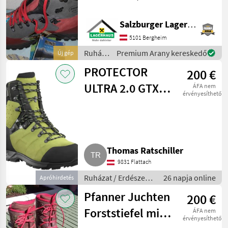
Schutzklasse 1 Schutz:
Zehenschutzkappe Carbon
Salzburger Lagerhaus-Technik
(niedriges Gewicht, keine
Kältebrücken), verlängerte
5101 Bergheim
Lasche für optimal
Ruházat
Premium Arany kereskedő
Új gép
/
PROTECTOR
200 €
Meindl
ULTRA 2.0 GTX
ÁFA nem
érvényesíthető
LIME-GREEN
Thomas Ratschiller
9831 Flattach
Ruházat / Erdészeti
26 napja online
Apróhirdetés
munkaruha
Pfanner Juchten
200 €
Forststiefel mit
ÁFA nem
érvényesíthető