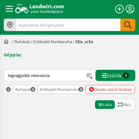
Ajánlatok böngészése
/
Ruházat
/
Erdészeti Munkaruha
/
Chx_schs
Géppiac
Így van sorba rendezve a Landwirt.com-on
Szűrők
1
x
x
x
x
Ruhazat
Erdeszeti Munkaruha
Összes szűrő törlése
Lista
Rács
Keresés