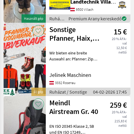
Landtechnik Villach GmbH
cipzáras elülső zsebekkel, 1.
osztályú (20 m/s)
9500 Villach
MARKETPLACE
védelemmel, 58-as
Ruházat
Premium Arany kereskedő
Használt gép
Kereskedői
méretben k
Marketplace
Apróhirdetések
/
ajánlatok
Sonstige
15 €
Husqvarna
Pfanner, Haix,
20 % ÁFA-
val
STIHL &
12,50 €
nettó
Wir bieten eine breite
Husqvarna -
Auswahl an: Pfanner: Zipp
Arbeitskleidu
Neck Shirts, Stretch Air
Funktionsshorts &
Jelinek Maschinen
Thermohosen, Concept
Outdoorhosen, Gladiator
3332 Rosenau
Extrem & Keprotec Schnitt
Ruházat / Sonstige
04-02-2026 17:45
Új gép
Meindl
259 €
Airstream Gr. 40
20 % ÁFA-
val
215,83 €
nettó
EN ISO 20345 Klasse 2, SB
und EN ISO 17249,