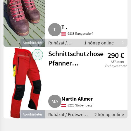
Klappeisen 43
T .
9833 Rangersdorf
Ruházat /
1 hónap online
Apróhirdetés
R
Erdészeti
Schnittschutzhose
290 €
munkaruha
Pfanner
ÁFA nem
érvényesíthető
Gladiator
Ventilation 2
Martin Allmer
8223 Stubenberg
Ruházat / Erdészeti
2 hónap online
Apróhirdetés
munkaruha