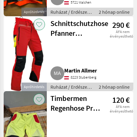
5721 Walchen
Ruházat / Erdészeti
2 hónap online
Apróhirdetés
munkaruha
Schnittschutzhose
290 €
Pfanner
ÁFA nem
érvényesíthető
Gladiator
Ventilation 2
Martin Allmer
8223 Stubenberg
Ruházat / Erdészeti
2 hónap online
Apróhirdetés
munkaruha
Timbermen
120 €
Regenhose Pro
ÁFA nem
érvényesíthető
Tech