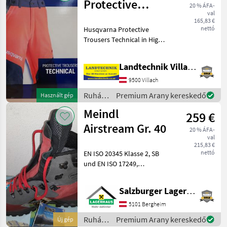
Protective
20 % ÁFA-
val
Trousers
165,83 €
nettó
Husqvarna Protective
Technical
Trousers Technical in High
Viz Orange für bessere
Sichtbarkeit, Stretch-
Landtechnik Villach GmbH
Gewebe für mehr
Bewegung, 5 Taschen mit
9500 Villach
Reisverschluss, Verstärkung
Ruházat
Premium Arany kereskedő
Használt gép
an d
/
Meindl
259 €
Husqvarna
Airstream Gr. 40
20 % ÁFA-
val
215,83 €
nettó
EN ISO 20345 Klasse 2, SB
und EN ISO 17249,
Schutzklasse 1 Schutz:
Zehenschutzkappe Carbon
Salzburger Lagerhaus-Technik
(niedriges Gewicht, keine
Kältebrücken), verlängerte
5101 Bergheim
Lasche für optimal
Ruházat
Premium Arany kereskedő
Új gép