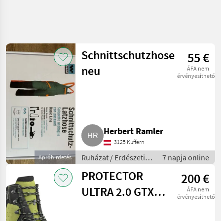
Schnittschutzhose
55 €
neu
ÁFA nem
érvényesíthető
Herbert Ramler
3125 Kuffern
Ruházat / Erdészeti
7 napja online
Apróhirdetés
munkaruha
PROTECTOR
200 €
ULTRA 2.0 GTX
ÁFA nem
érvényesíthető
LIME-GREEN