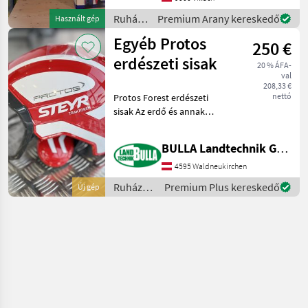
Reißfest, Abnutzung- und
Ruházat
Premium Arany kereskedő
Használt gép
Abriebs
/
Egyéb Protos
250 €
Husqvarna
erdészeti sisak
20 % ÁFA-
val
208,33 €
nettó
Protos Forest erdészeti
sisak Az erdő és annak
extrém követelményei
voltak és továbbra is a
BULLA Landtechnik GmbH
PROTOS fejlesztésének
kiindulópontjai. A sisaktól a
4595 Waldneukirchen
hallásvédőig minden a
Ruházat
Premium Plus kereskedő
Új gép
/
Sonstige