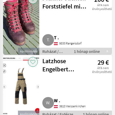
Forststiefel mit
ÁFA nem
érvényesíthető
Klappeisen 43
T .
9833 Rangersdorf
Ruházat /
1 hónap online
Apróhirdetés
R
Erdészeti
Latzhose
29 €
munkaruha
Engelbert
ÁFA nem
érvényesíthető
Strauss Gr. 56
W .
3610 Weissenkirchen
Ruházat / Erdészeti
1 hónap online
Apróhirdetés