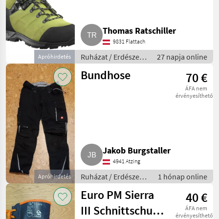
Thomas Ratschiller
9831 Flattach
Ruházat / Erdészeti
27 napja online
Apróhirdetés
munkaruha
Bundhose
70 €
ÁFA nem
érvényesíthető
Jakob Burgstaller
4941 Atzing
Ruházat / Erdészeti
1 hónap online
Apróhirdetés
munkaruha
Euro PM Sierra
40 €
III Schnittschutz-
ÁFA nem
érvényesíthető