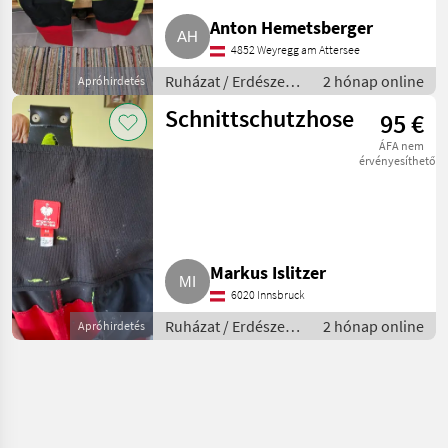
Anton Hemetsberger
4852 Weyregg am Attersee
Ruházat / Erdészeti
2 hónap online
Apróhirdetés
munkaruha
Schnittschutzhose
95 €
ÁFA nem
érvényesíthető
Markus Islitzer
6020 Innsbruck
Ruházat / Erdészeti
2 hónap online
Apróhirdetés
munkaruha