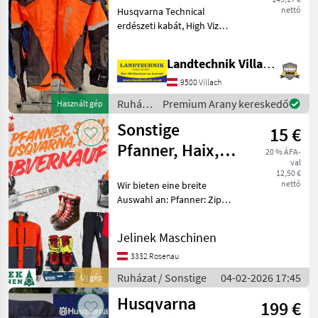
nettó
Husqvarna Technical
erdészeti kabát, High Viz
Orange színben a jobb
láthatóság érdekében,
Landtechnik Villach GmbH
vízálló, rugalmas szövet a
nagyobb mozgásszabadság
9500 Villach
érdekében, Cordura® – sz
Ruházat
Premium Arany kereskedő
Használt gép
/
Sonstige
15 €
Husqvarna
Pfanner, Haix,
20 % ÁFA-
val
STIHL &
12,50 €
nettó
Wir bieten eine breite
Husqvarna -
Auswahl an: Pfanner: Zipp
Arbeitskleidu
Neck Shirts, Stretch Air
Funktionsshorts &
Jelinek Maschinen
Thermohosen, Concept
Outdoorhosen, Gladiator
3332 Rosenau
Extrem & Keprotec Schnitt
Ruházat / Sonstige
04-02-2026 17:45
Új gép
Husqvarna
199 €