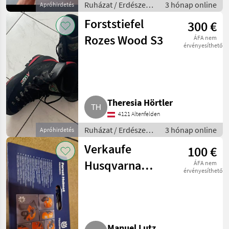
Ruházat / Erdészeti
3 hónap online
Apróhirdetés
munkaruha
Forststiefel
300 €
Rozes Wood S3
ÁFA nem
érvényesíthető
Theresia Hörtler
4121 Altenfelden
Ruházat / Erdészeti
3 hónap online
Apróhirdetés
munkaruha
Verkaufe
100 €
Husqvarna
ÁFA nem
érvényesíthető
Forsthelm
Manuel Lutz