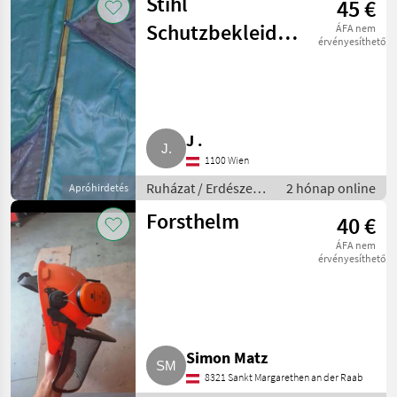
Stihl
45 €
Schutzbekleidung
ÁFA nem
érvényesíthető
Beinschutz
J .
1100 Wien
Ruházat / Erdészeti
2 hónap online
Apróhirdetés
munkaruha
Forsthelm
40 €
ÁFA nem
érvényesíthető
Simon Matz
8321 Sankt Margarethen an der Raab