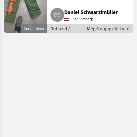
Daniel Schwarzlmüller
3352 Kürnberg
Ruházat /
Még 6 napig elérhető
Apróhirdetés
Erdészeti
munkaruha