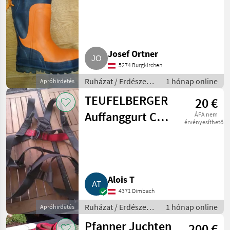
Gummistiefel
Orange
Josef Ortner
5274 Burgkirchen
Ruházat / Erdészeti
1 hónap online
Apróhirdetés
munkaruha
TEUFELBERGER
20 €
Auffanggurt C3
ÁFA nem
érvényesíthető
Rapid TB
Alois T
4371 Dimbach
Ruházat / Erdészeti
1 hónap online
Apróhirdetés
munkaruha
Pfanner Juchten
200 €