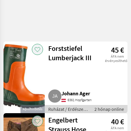
Forststiefel
45 €
Lumberjack III
ÁFA nem
érvényesíthető
Johann Ager
6361 Hopfgarten
Ruházat / Erdészeti
2 hónap online
Apróhirdetés
munkaruha
Engelbert
40 €
Strauss Hose
ÁFA nem