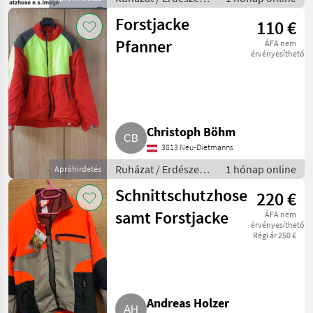
munkaruha
Forstjacke
110 €
Pfanner
ÁFA nem
érvényesíthető
Christoph Böhm
3813 Neu-Dietmanns
Ruházat / Erdészeti
1 hónap online
Apróhirdetés
munkaruha
Schnittschutzhose
220 €
samt Forstjacke
ÁFA nem
érvényesíthető
Régi ár 250 €
Andreas Holzer