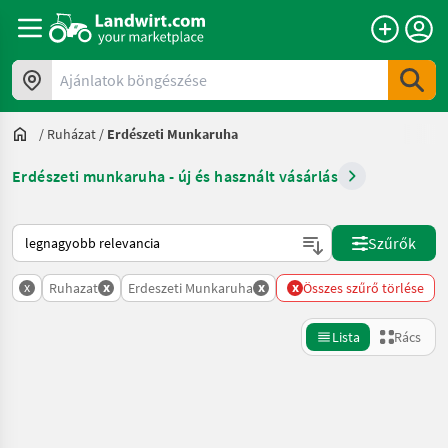
Ajánlatok böngészése
/
Ruházat
/
Erdészeti Munkaruha
Erdészeti munkaruha - új és használt vásárlás
Így van sorba rendezve a Landwirt.com-on
Szűrők
x
x
x
x
Ruhazat
Erdeszeti Munkaruha
Összes szűrő törlése
Lista
Rács
Keresés