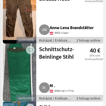
érvényesíthető
Anna-Lena Brandstätter
9500 Villach
Ruházat / Erdészeti
2 hónap online
Apróhirdetés
munkaruha
Schnittschutz-
40 €
Beinlinge Stihl
ÁFA nem
érvényesíthető
M .
6060 Hall in Tirol
Ruházat / Erdészeti
2 hónap online
Apróhirdetés
munkaruha