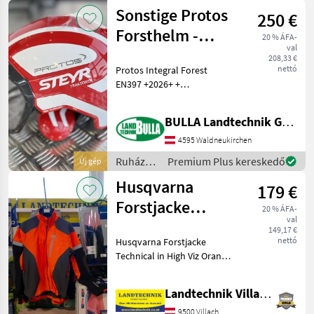
/
Sonstige Protos
250 €
Meindl
Forsthelm -
20 % ÁFA-
val
Steyr Design
208,33 €
nettó
Protos Integral Forest
EN397 +2026+ +
Einzigartiges STEYR Design
+ + Integrierter
BULLA Landtechnik GmbH Ersatzteile
Gehörschutz + Sicherheits-
Lüftungsschieber + 3-Punkt-
4595 Waldneukirchen
Aufhängung und Stoßdä
Ruházat
Premium Plus kereskedő
Új gép
/
Husqvarna
179 €
Sonstige
Forstjacke
20 % ÁFA-
val
Technical
149,17 €
nettó
Husqvarna Forstjacke
Technical in High Viz Orange
für bessere Sichtbarkeit,
Wasserdicht, Stretch-
Landtechnik Villach GmbH
Gewebe für mehr
Bewegung, Cordura®-
9500 Villach