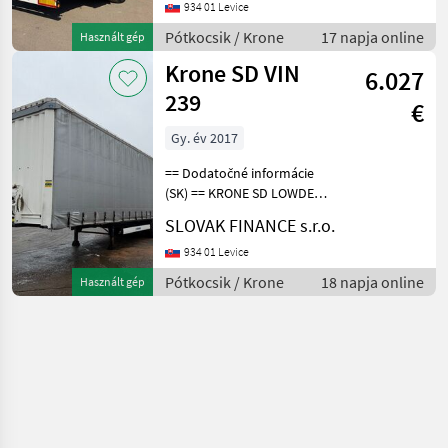
kotúčové brzdy, vnútorná
934 01 Levice
výška: 3m, mechanický
Pótkocsik / Krone
17 napja online
Használt gép
prízdvih strechy: 3,
Krone SD VIN
6.027
239
€
Gy. év 2017
== Dodatočné informácie
(SK) == KRONE SD LOWDECK
trojstranka r.v. 11/2017,
SLOVAK FINANCE s.r.o.
kotúčové brzdy, zdvíhacia
náprava, vnútorná výška:
934 01 Levice
3m, mechanický prízdvih
Pótkocsik / Krone
18 napja online
Használt gép
strechy: 3, 3