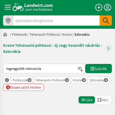
Ajánlatok böngészése
/
Pótkocsik
/
Teherautó Pótkocsi
/
Krone
/
Szlovakia
Krone Teherautó pótkocsi - új vagy használt vásárlás -
Szlovákia
Így van sorba rendezve a Landwirt.com-on
Szűrők
x
x
x
x
x
Potkocsik
Teherauto Potkocsi
Krone
Szlovakia
x
Összes szűrő törlése
Lista
Rács