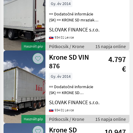
Multi
Gy. év 2014
'45 ft
== Dodatočné informácie
MARKETPLACE
(SK) == KRONE SD mraziak
diesel elektric r.v. 04/2014,
SLOVAK FINANCE s.r.o.
Kereskedői
2x agregát carrier vector
Marketplace
Apróhirdetések
ajánlatok
1950, 7319 mth, kotúčové
934 01 Levice
brzdy, zdvíhacia náprava,
Pótkocsik / Krone
15 napja online
Használt gép
paleto
Krone SD VIN
4.797
876
€
Gy. év 2014
== Dodatočné informácie
(SK) == KRONE SD
STANDARD trojstranka
SLOVAK FINANCE s.r.o.
r.v.06/2014, kotúčové brzdy,
zdvíhacia náprava,
934 01 Levice
vnútorná výška: 2, 75 m,
Pótkocsik / Krone
15 napja online
Használt gép
váha: 6330 kg, celková
Krone SD
hmotn
10.947