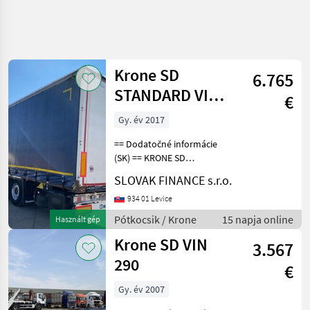
Keresés
pontosítása
Krone SD
6.765
Kategória
Ország
Szűrők
4
1
STANDARD VIN
€
742
Gy. év 2017
10 eredmény
AKTUÁLIS
Visszaállítás
ÚTVONAL
megjelenítése
== Dodatočné informácie
Mezőgazdasági
(SK) == KRONE SD
gépek/eszközök
STANDARD trojstranka r.v.
SLOVAK FINANCE s.r.o.
05/2017, zdvíhacia náprava,
Potkocsik
kotúčové brzdy, vnútorná
934 01 Levice
Teherauto
výška: 2, 8m, váha: 6610 kg,
Potkocsi
Pótkocsik / Krone
15 napja online
Használt gép
celková hmotno
Krone
Krone SD VIN
3.567
290
KATEGÓRIA
€
KIVÁLASZTÁSA
Gy. év 2007
Krone