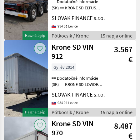
== Dodatočné informácie
(SK) == KRONE SD ELTUS
Schmitz
PLUS nosič kontajnerov r.v.
SLOVAK FINANCE s.r.o.
04/2007, kotúčové brzdy,
Schwarzmüller
na vzduchu, rozmery: D- 11,
934 01 Levice
5 m, Š- 2, 28 m, možnosť
Pótkocsik / Krone
15 napja online
Használt gép
Kögel
roztiahnuti
Krone SD VIN
3.567
Humbaur
912
€
Gy. év 2014
MODELL
== Dodatočné informácie
(SK) == KRONE SD LOWDECK
trojstranka r.v. 05/2014,
Carrier
SLOVAK FINANCE s.r.o.
kotúčové brzdy, zdvíhacia
Vector
náprava, vnútorná výška:
934 01 Levice
1550
3m, mechanický prízdvih
Pótkocsik / Krone
15 napja online
Használt gép
SD
strechy: 3, 3
Krone SD VIN
SD
8.487
Doppelstock
970
€
SD