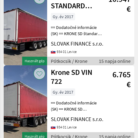
STANDARD
€
threesided
Gy. év 2017
strickling vin 160
== Dodatočné informácie
(SK) == KRONE SD štandard
trojstranka r.v. 06/2019,
SLOVAK FINANCE s.r.o.
kotúčové brzdy, zdvíhačka,
vnútorná výška 2, 75m,
934 01 Levice
mechanický prízdvih
Pótkocsik / Krone
15 napja online
Használt gép
strechy 3, 05m, ná
Krone SD VIN
6.765
722
€
Gy. év 2017
== Dodatočné informácie
(SK) == KRONE SD
STANDARD trojstranka r.v.
SLOVAK FINANCE s.r.o.
03/2017, kotúčové brzdy,
zdvíhacia náprava,
934 01 Levice
vnútorná výška: 2, 75 m,
Pótkocsik / Krone
15 napja online
Használt gép