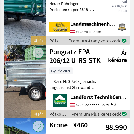
val
Neuer Pühringer
9.916,67 €
Dreiseitenkipper 3818 -
nettó
Eigengewicht 1480kg -
Nutzlast 6000kg -
Landmaschinenhandel Ouschan Anton
Brückenmaße
9102 Mittertrixen
3850x1820mm -
Pendelaufsatzwand -
Pótkocsik
Premium Arany kereskedő
Új gép
Grundbordwand 500mm
/
Pongratz EPA
mit Hebefede
Ár
Pühringer
206/12 U-RS-STK
kérésre
Gy. év 2026
in Serie HzG 750kg einachs
ungebremst Stirnwand
klappbar Aufsatzwände
Landforst TechnikCenter Knittelfeld
600mm Flachplane grau
inkl. 2Stk.
8723 Kobenz bei Knittelfeld
Rohrabstellstützen Um
Pótkocsik
Premium Plus kereskedő
Új gép
Ihnen unnötige Wartezeiten
/
Krone TX460
oder Wegst
88.990
Pongratz