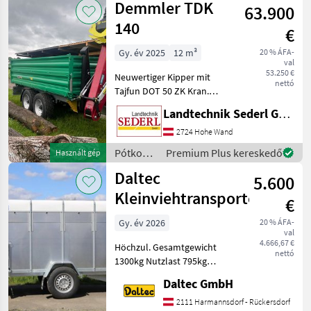
Demmler TDK
Bordwände mit Powerfle
63.900
Brantner
140
€
Gy. év 2025
12 m³
20 % ÁFA-
val
53.250 €
Neuwertiger Kipper mit
nettó
Tajfun DOT 50 ZK Kran.
Kran mit Euro-
Landtechnik Sederl GmbH
Drehhebelsteuerung 4, 5 to.
Rotator und Holzgreifer GR
2724 Hohe Wand
130 Pendelbremse Flap
Pótkocsik
Premium Plus kereskedő
Használt gép
Down Abstützung Kranse
/
Daltec
5.600
Demmler
Kleinviehtransporter
€
Gy. év 2026
20 % ÁFA-
val
4.666,67 €
Höchzul. Gesamtgewicht
nettó
1300kg Nutzlast 795kg
Innenmaße:
Daltec GmbH
2580x1400x1480
Außenmasse:
2111 Harmannsdorf - Rückersdorf