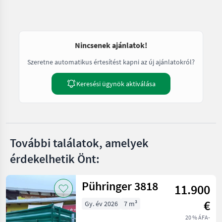
Nincsenek ajánlatok!
Szeretne automatikus értesítést kapni az új ajánlatokról?
Keresési ügynök aktiválása
További találatok, amelyek
érdekelhetik Önt:
Pühringer 3818
11.900
€
Gy. év 2026
7 m³
20 % ÁFA-