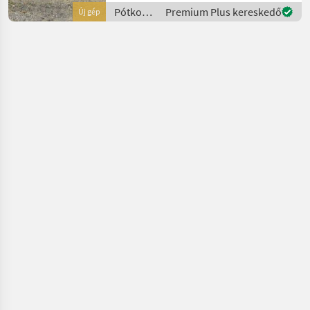
4160x1910x2120 Reifen
Pótkocsik
Premium Plus kereskedő
Új gép
185R14C 1 Achse Aufbau •
/ Daltec
Stahlblechwände • Pol