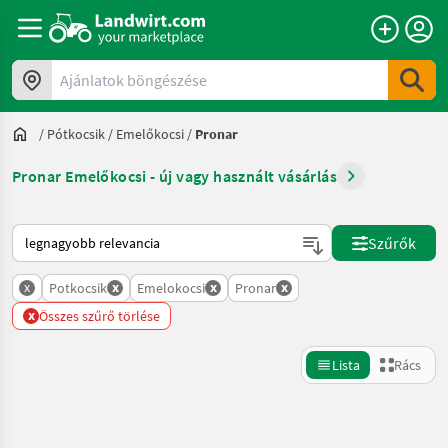
Ajánlatok böngészése
/
Pótkocsik
/
Emelőkocsi
/
Pronar
Pronar Emelőkocsi - új vagy használt vásárlás
Így van sorba rendezve a Landwirt.com-on
Szűrők
x
x
x
x
Potkocsik
Emelokocsi
Pronar
x
Összes szűrő törlése
Lista
Rács