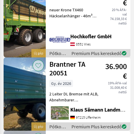
€
neuer Krone TX460
20 % ÁFA-
val
Häckselanhänger - 46m³
74.158,33 €
Fassungsvermögen - hydr.
nettó
Austragung - gelenkte
Hinterachse -
Hochkofler GmbH
Untenanhängung - K80-
8551 Wies
Kugelkopfkupplung -
Hydraulische
Pótkocsik
Premium Plus kereskedő
Új gép
/ Krone
Brantner TA
36.900
20051
€
Gy. év 2026
19% ÁFA-val
31.008,40 €
nettó
2 Leiter DL Bremse mit ALB,
Abnehmbarer
Lampenschutz, autom.
Klaus Sämann Landmaschinen Fachbetrieb GmbH
Anhängekupplung, Öl und
Luft hinten, Planenaufbau
97215 Uffenheim
mit Rollplane,
Pótkocsik
Premium Plus kereskedő
Új gép
Bedienplattform,
/