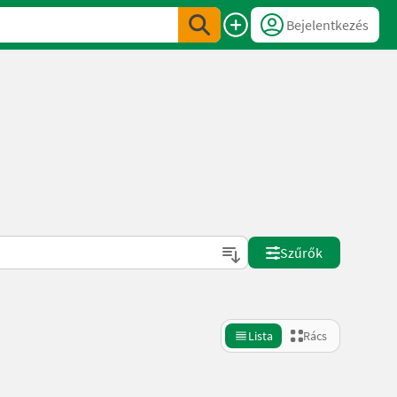
Bejelentkezés
Szűrők
Lista
Rács