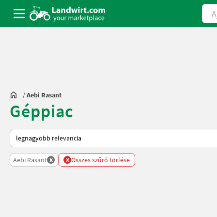
Ajá
/
Aebi Rasant
Géppiac
Így van sorba rendezve a Landwirt.com-on
x
x
Aebi Rasant
Összes szűrő törlése