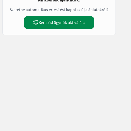
Szeretne automatikus értesítést kapni az új ajánlatokról?
Keresési ügynök aktiválása